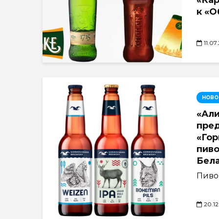
«Кар
к «О
11.07
НОВО
«Али
пред
«Гор
пиво
Бел
Пиво
20.12