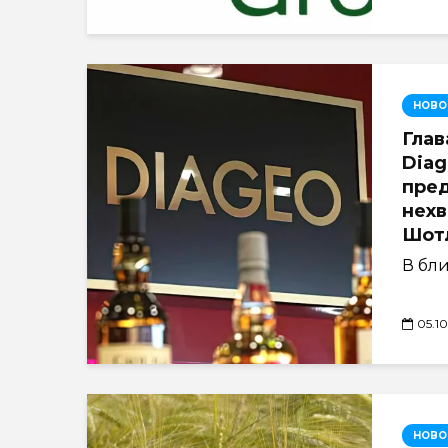
НОВО
Глав
Diag
пре
нехв
Шот
В бли
05.1
НОВО