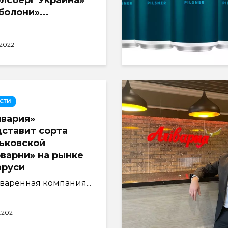
лсберг Украина»
болони»...
.2022
СТИ
вария»
ставит сорта
ьковской
варни» на рынке
аруси
варенная компания...
.2021