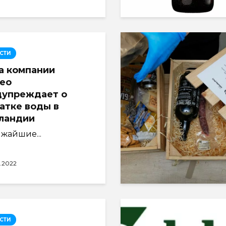
СТИ
а компании
eo
дупреждает о
атке воды в
ландии
жайшие...
0.2022
СТИ