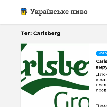
Тег: Carlsberg
НОВО
Carl
выру
Датс
комп
предс
прода
28.1