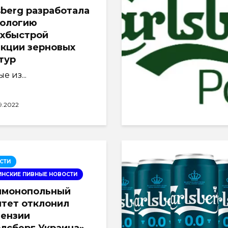
sberg разработала
нологию
рхбыстрой
кции зерновых
тур
е из...
9.2022
СТИ
ИНСКИЕ ПИВНЫЕ НОВОСТИ
имонопольный
тет отклонил
тензии