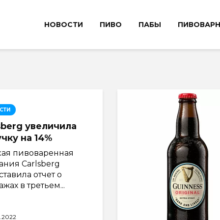
НОВОСТИ
ПИВО
ПАБЫ
ПИВОВАР
СТИ
sberg увеличила
чку на 14%
кая пивоваренная
ания Carlsberg
тавила отчет о
жах в третьем...
0.2022