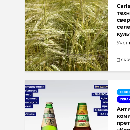
Carl
тех
све
селе
куль
Учены
06.0
НОВО
УКРА
Ант
коми
пре