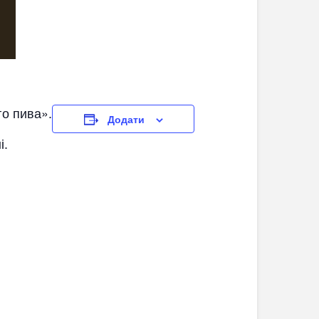
го пива».
Додати
і.