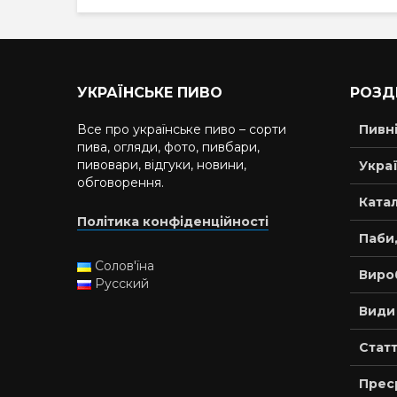
УКРАЇНСЬКЕ ПИВО
РОЗД
Все про українське пиво – сорти
Пивн
пива, огляди, фото, пивбари,
пивовари, відгуки, новини,
Украї
обговорення.
Катал
Політика конфіденційності
Паби,
Солов'їна
Виро
Русский
Види
Статт
Прес