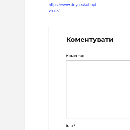
https://www.dnyceskehopi
va.cz/
Коментувати
Коментар
Ім'я
*