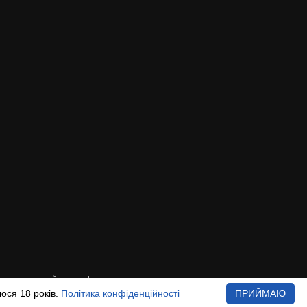
илання на сайт www.beer.ua
ося 18 років.
Політика конфіденційності
ПРИЙМАЮ