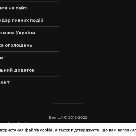
ма на сайті
ндар пивних подій
а мапа України
а оголошень
м
льний додаток
АКТ
Beer.UA © 2016-2022
 з сайту обов'язкове пряме відкрите для пошукових систем гіперпос
икористання файлів cookie, а також підтверджуєте, що вам виповнил