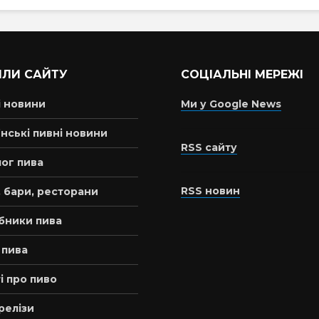
ІЛИ САЙТУ
СОЦІАЛЬНІ МЕРЕЖІ
і новини
Ми у Google News
нські пивні новини
RSS сайту
ог пива
RSS новин
 бари, ресторани
бники пива
 пива
і про пиво
релізи