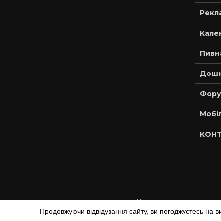
Рекла
Кале
Пивн
Дошк
Фору
Мобі
КОНТ
При копіюванні матеріалів
Продовжуючи відвідування сайту, ви погоджуєтесь на в