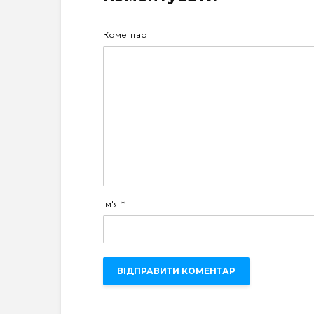
Коментар
Ім'я
*