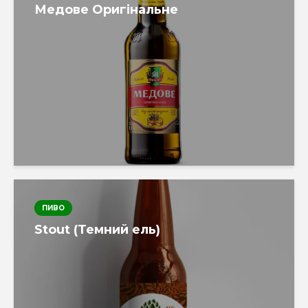
Медове Оригінальне
ПИВО
Stout (Темний ель)