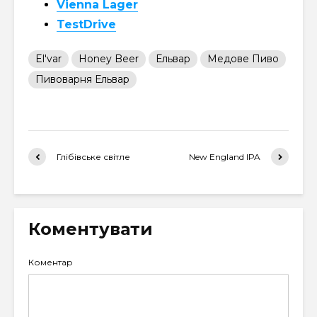
Vienna Lager
TestDrive
El'var
Honey Beer
Ельвар
Медове Пиво
Пивоварня Ельвар
Глібівське світле
New England IPA
Коментувати
Коментар