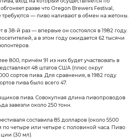
ива, вход на который осуществляется по
обгоняет разве что Oregon Brewers Festival,
е требуются — пиво наливают в обмен на жетоны.
т в 38-й раз — впервые он состоялся в 1982 году.
посетителей, а в этом году ожидается 62 тысячи
волонтёров.
е 800, причём 91 из них будет участвовать в
едставляют 48 штатов США (плюс округ
000 сортов пива. Для сравнения, в 1982 году
ортов пива было всего 47.
17 ящиков пива. Совокупная длина пивопроводов
ьда завезли около 250 тонн.
естиваля составила 85 долларов (около 5500
и по четыре или четыре с половиной часа. Пиво
ции (30 мл).