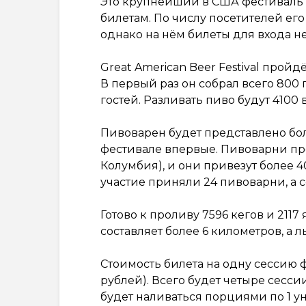
Это крупнейший в США фестиваль п
билетам. По числу посетителей его 
однако на нём билеты для входа н
Great American Beer Festival пройдё
В первый раз он собрал всего 800 
гостей. Разливать пиво будут 4100 
Пивоварен будет представлено боле
фестивале впервые. Пивоварни пр
Колумбия), и они привезут более 4
участие приняли 24 пивоварни, а с
Готово к проливу 7596 кегов и 21
составляет более 6 километров, а л
Стоимость билета на одну сессию ф
рублей). Всего будет четыре сесси
будет наливаться порциями по 1 ун