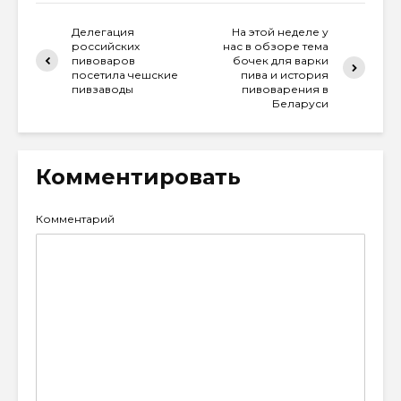
Делегация
На этой неделе у
российских
нас в обзоре тема
пивоваров
бочек для варки
посетила чешские
пива и история
пивзаводы
пивоварения в
Беларуси
Комментировать
Комментарий