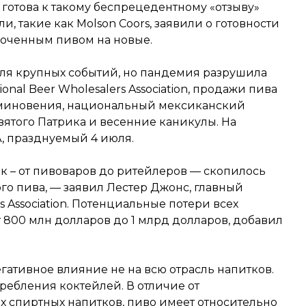
 готова к такому беспрецедентному «отзыву»
 такие как Molson Coors, заявили о готовности
роченным пивом на новые.
для крупных событий, но пандемия разрушила
onal Beer Wholesalers Association, продажи пива
оминовения, национальный мексиканский
вятого Патрика и весенние каникулы. На
, празднуемый 4 июля.
ок – от пивоваров до ритейлеров — скопилось
о пива, — заявил Лестер Джонс, главный
s Association. Потенциальные потери всех
т 800 млн долларов до 1 млрд долларов, добавил
гативное влияние не на всю отрасль напитков.
ребления коктейлей. В отличие от
х спиртных напитков, пиво имеет относительно