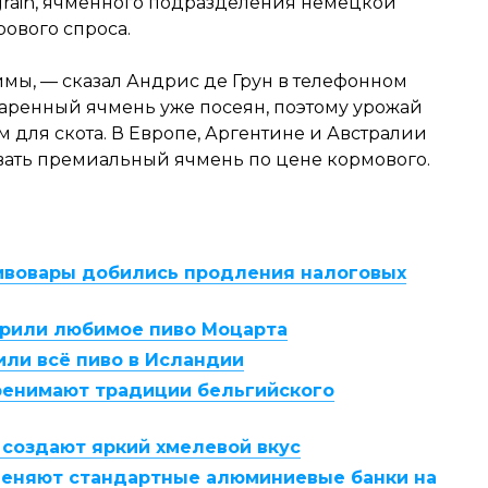
rain, ячменного подразделения немецкой
рового спроса.
мы, — сказал Андрис де Грун в телефонном
аренный ячмень уже посеян, поэтому урожай
м для скота. В Европе, Аргентине и Австралии
ать премиальный ячмень по цене кормового.
ивовары добились продления налоговых
арили любимое пиво Моцарта
ли всё пиво в Исландии
ренимают традиции бельгийского
 создают яркий хмелевой вкус
меняют стандартные алюминиевые банки на