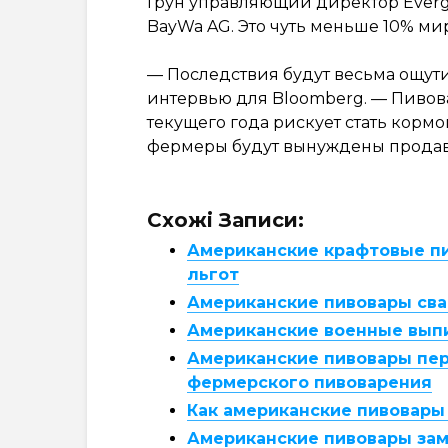
Грун управляющий директор Everg
BayWa AG. Это чуть меньше 10% ми
— Последствия будут весьма ощути
интервью для Bloomberg. — Пивов
текущего года рискует стать кормо
фермеры будут вынуждены продав
Схожі Записи:
Американские крафтовые п
льгот
Американские пивовары св
Американские военные выпи
Американские пивовары пе
фермерского пивоварения
Как американские пивовары
Американские пивовары за