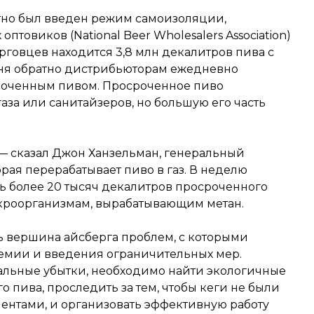
естно был введен режим самоизоляции,
товиков (National Beer Wholesalers Association)
орговцев находится 3,8 млн декалитров пива с
дня обратно дистрибьюторам ежедневно
сроченным пивом. Просроченное пиво
аза или санитайзеров, но большую его часть
 — сказал Джон Ханзельман, генеральный
рая перерабатывает пиво в газ. В неделю
ь более 20 тысяч декалитров просроченного
икроорганизмам, вырабатывающим метан.
 вершина айсберга проблем, с которыми
демии и введения ограничительных мер.
альные убытки, необходимо найти экологичные
 пива, проследить за тем, чтобы кеги не были
нтами, и организовать эффективную работу