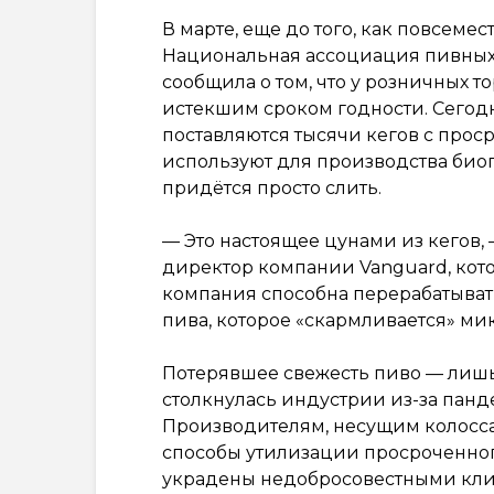
В марте, еще до того, как повсем
Национальная ассоциация пивных оп
сообщила о том, что у розничных т
истекшим сроком годности. Сего
поставляются тысячи кегов с про
используют для производства биог
придётся просто слить.
— Это настоящее цунами из кегов,
директор компании Vanguard, кото
компания способна перерабатыват
пива, которое «скармливается» м
Потерявшее свежесть пиво — лишь
столкнулась индустрии из-за пан
Производителям, несущим колосс
способы утилизации просроченного
украдены недобросовестными клие