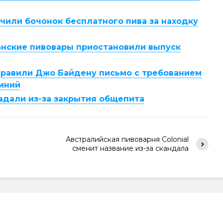
чили бочонок бесплатного пива за находку
анские пивовары приостановили выпуск
равили Джо Байдену письмо с требованием
иний
адали из-за закрытия общепита
Австралийская пивоварня Colonial
сменит название из-за скандала