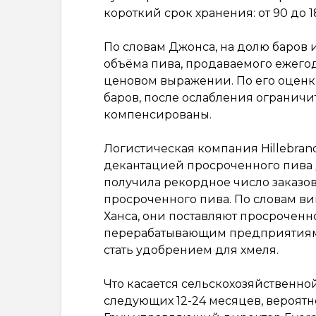
короткий срок хранения: от 90 до 1
По словам Джонса, на долю баров 
объёма пива, продаваемого ежегод
ценовом выражении. По его оценка
баров, после ослабления ограничи
компенсированы.
Логистическая компания Hillebran
декантацией просроченного пива 
получила рекордное число заказов
просроченного пива. По словам ви
Ханса, они поставляют просрочен
перерабатывающим предприятиям. 
стать удобрением для хмеля.
Что касается сельскохозяйственной
следующих 12-24 месяцев, вероятне