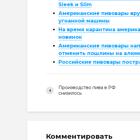
Sleek и Slim
Американские пивовары вру
угнанной машины
На время карантина америк
новинок
Американские пивовары нап
отменить пошлины на алюм
Российские пивовары постр
Производство пива в РФ
снизилось
Комментировать