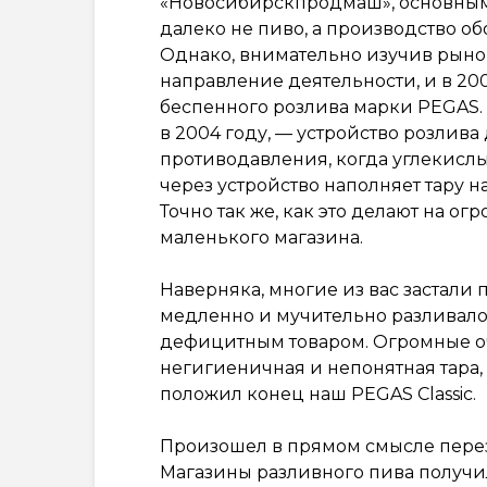
«Новосибирскпродмаш», основным
далеко не пиво, а производство о
Однако, внимательно изучив рыно
направление деятельности, и в 20
беспенного розлива марки PEGAS. 
в 2004 году, — устройство розлив
противодавления, когда углекислый
через устройство наполняет тару
Точно так же, как это делают на ог
маленького магазина.
Наверняка, многие из вас застали 
медленно и мучительно разливалос
дефицитным товаром. Огромные оч
негигиеничная и непонятная тара,
положил конец наш PEGAS Classic.
Произошел в прямом смысле перез
Магазины разливного пива получ