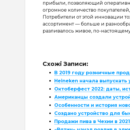
прибыли, позволяющий оперативн
огромное количество покупателей,
Потребители от этой инновации то
ассортимент — больше и разнообраз
разливалось живое, по-настоящему
Схожі Записи:
В 2019 году розничные прод
Heineken начала выпускать 
Октоберфест 2022: даты, ис
Американцы создали устрой
Особенности и история нов
Создано устройство для бы
Продажи пива в Чехии в 202
«Вятич» начал розлив в ал