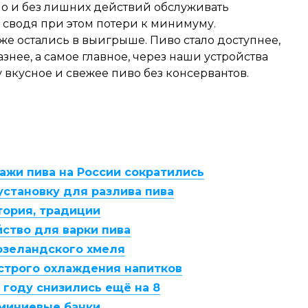
о и без лишних действий обслуживать
 сводя при этом потери к минимуму.
же остались в выигрыше. Пиво стало доступнее,
нее, а самое главное, через наши устройства
 вкусное и свежее пиво без консервантов.
ажи пива на России сократились
установку для разлива пива
тория, традиции
ство для варки пива
озеландского хмеля
строго охлаждения напитков
1 году снизились ещё на 8
юминиевые банки