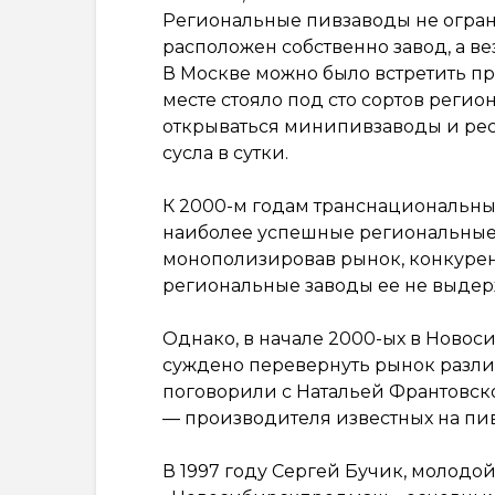
Региональные пивзаводы не огран
расположен собственно завод, а ве
В Москве можно было встретить пр
месте стояло под сто сортов регио
открываться минипивзаводы и ре
сусла в сутки.
К 2000-м годам транснациональн
наиболее успешные региональные 
монополизировав рынок, конкурен
региональные заводы ее не выдер
Однако, в начале 2000-ых в Новос
суждено перевернуть рынок разлив
поговорили с Натальей Франтовс
— производителя известных на пи
В 1997 году Сергей Бучик, молод