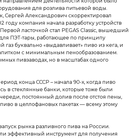
 направлением деятельности которой было
борудования для розлива питьевой воды.
к, Сергей Александрович скорректировал
02 году компания начала разработку устройств
Первой ласточкой стал PEGAS Classic, вышедший
а для ПЭТ-тары, работающее по принципу
 газ буквально «выдавливает» пиво из кега, и
 напитком с минимальным пенообразованием.
ромных пивзаводах, но в масштабах одного
период конца СССР – начала 90-х, когда пиво
ь в стеклянные банки, которые тоже были
ереди, постоянный долив после отстоя пены,
 пиво в целлофановых пакетах — всему этому
апуск рынка разливного пива на России.
или эффективный инструмент для получения