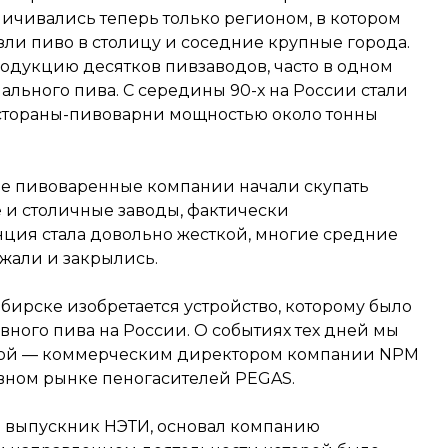
ичивались теперь только регионом, в котором
зли пиво в столицу и соседние крупные города.
одукцию десятков пивзаводов, часто в одном
нального пива. С середины 90-х на России стали
стораны-пивоварни мощностью около тонны
ые пивоваренные компании начали скупать
и столичные заводы, фактически
ция стала довольно жесткой, многие средние
жали и закрылись.
ибирске изобретается устройство, которому было
ного пива на России. О событиях тех дней мы
кой — коммерческим директором компании NPM
вном рынке пеногасителей PEGAS.
ой выпускник НЭТИ, основал компанию