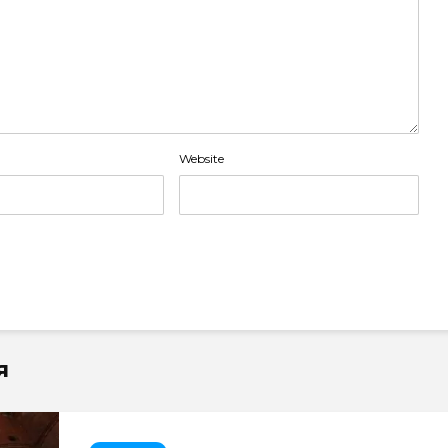
Website
я