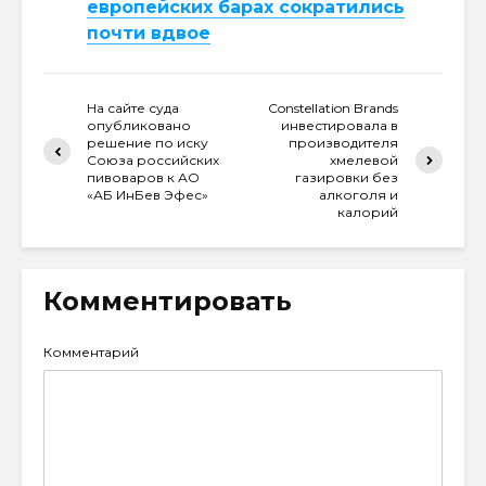
европейских барах сократились
почти вдвое
На сайте суда
Constellation Brands
опубликовано
инвестировала в
решение по иску
производителя
Союза российских
хмелевой
пивоваров к АО
газировки без
«АБ ИнБев Эфес»
алкоголя и
калорий
Комментировать
Комментарий