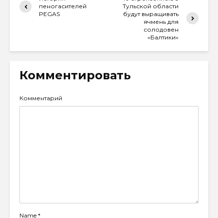
пеногасителей
Тульской области
PEGAS
будут выращивать
ячмень для
солодовен
«Балтики»
Комментировать
Комментарий
Name
*