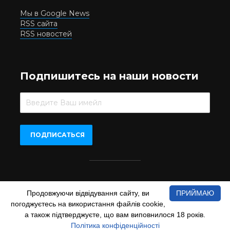
Мы в Google News
RSS сайта
RSS новостей
Подпишитесь на наши новости
Beer.UA © 2016-2022
Продовжуючи відвідування сайту, ви
ПРИЙМАЮ
При копіюванні матеріалів з сайту обов'язкове пряме
погоджуєтесь на використання файлів cookie,
відкрите для пошукових систем гіперпосилання на сайт
www.beer.ua
а також підтверджуєте, що вам виповнилося 18 років.
Політика конфіденційності