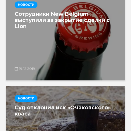
НОВОСТИ
Сотрудники New Belgium
выступили за закрытие сделки с
Lion
19.12.2019
НОВОСТИ
Суд отклонил иск «Очаковского»
кваса