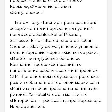
продажам являются сорта «Белый
Кремль», «Хмельные раки» и
«Жигулевское»:
— В этом году «Татспиртпром» расширил
ассортиментный портфель, выпустив 4
новых сорта Schlosskeller Pilsener,
Schlosskeller Unfiltered, «Золотой кабан
Светлое», Slavny pivovar, в новой упаковке
вышли торговые марки «Хмельные раки»,
«BierStein» и «Дубовый бочонок».
Компания продолжает развивать
направление работы с сетями в проектах
СТМ. В рпошедшем году завод продолжил
розлив собственной торговой марки сети
«Магнит», и начал производство пива для
ритейла X5 Retail Group в магазинах
«Пятерочка», — рассказал директор завода
Ильдар Залаков.