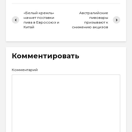
«Белый кремль»
Австралийские
начнет поставки
пивовары
пива в Евросоюз и
призывают к
Китай
снижению акцизов
Комментировать
Комментарий