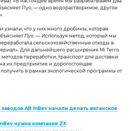
пива). «В настоящее время мы разрабатываем два
ъясняет Луо, — одно водорастворимое, другое
».
и узнали, что у них много дробины, которая
объясняет Луо. — Используя метод, который мы
переработала сельскохозяйственные отходы в
риал». Для дальнейшего расширения Mi Terro
методов переработки, транспорт для доставки
на их предприятие и дорогостоящее
 получить в рамках экологической программы от
заводов AB InBev начали делать веганское
InBev нужна компания ZX