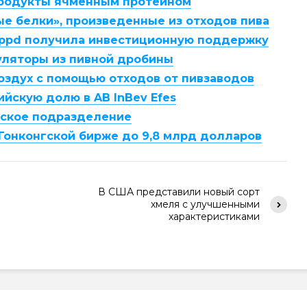
продукты ячменным протеином
ые белки», произведенные из отходов пива
appd получила инвестиционную поддержку
уляторы из пивной дробины
оздух с помощью отходов от пивзаводов
ийскую долю в AB InBev Efes
йское подразделение
 Гонконгской бирже до 9,8 млрд долларов
В США представили новый сорт
хмеля с улучшенными
характеристиками