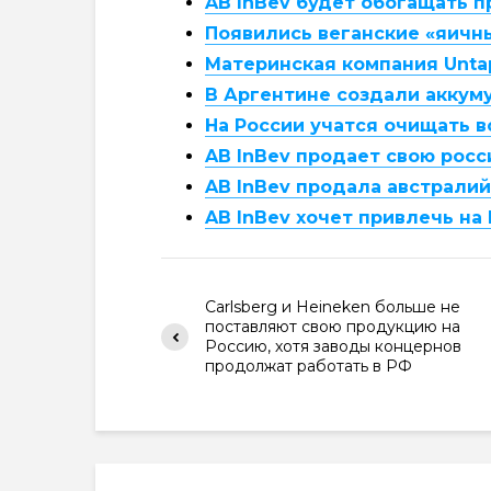
AB InBev будет обогащать 
Появились веганские «яичн
Материнская компания Unt
В Аргентине создали аккум
На России учатся очищать в
AB InBev продает свою росс
AB InBev продала австрали
AB InBev хочет привлечь на
Carlsberg и Heineken больше не
поставляют свою продукцию на
Россию, хотя заводы концернов
продолжат работать в РФ