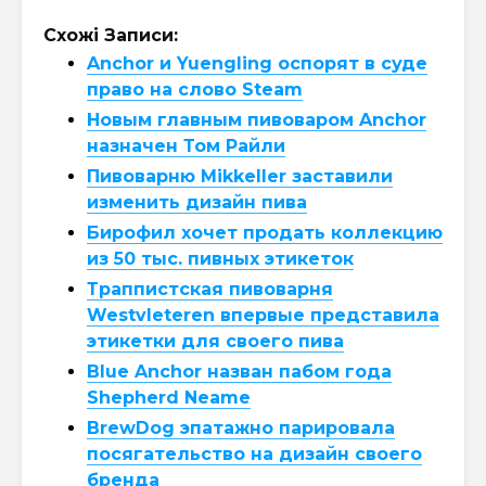
Схожі Записи:
Anchor и Yuengling оспорят в суде
право на слово Steam
Новым главным пивоваром Anchor
назначен Том Райли
Пивоварню Mikkeller заставили
изменить дизайн пива
Бирофил хочет продать коллекцию
из 50 тыс. пивных этикеток
Траппистская пивоварня
Westvleteren впервые представила
этикетки для своего пива
Blue Anchor назван пабом года
Shepherd Neame
BrewDog эпатажно парировала
посягательство на дизайн своего
бренда