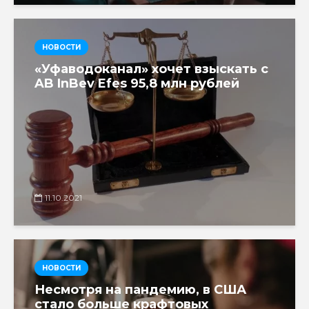
НОВОСТИ
«Уфаводоканал» хочет взыскать с
AB InBev Efes 95,8 млн рублей
11.10.2021
НОВОСТИ
Несмотря на пандемию, в США
стало больше крафтовых