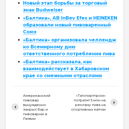
Новый этап борьбы за торговый
знак Budweiser
«Балтика», АB InBev Efes и HEINEKEN
образовали новый пивоваренный
Союз
«Балтика» организовала челлендж
ко Всемирному дню
ответственного потребления пива
«Балтика» рассказала, как
взаимодействует в Хабаровском
крае со смежными отраслями
Американский
«Татспиртпром»
пивовар
потратит 5 млн на
вынужденно
рекламу пива на
закрыл бар и
спортивных матчах
пивоварню в
Латвии