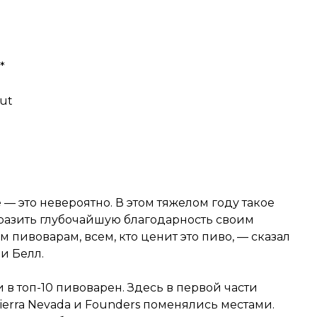
*
out
— это невероятно. В этом тяжелом году такое
выразить глубочайшую благодарность своим
пивоварам, всем, кто ценит это пиво, — сказал
ри Белл.
в топ-10 пивоварен. Здесь в первой части
erra Nevada и Founders поменялись местами.