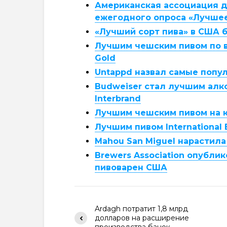
Американская ассоциация 
ежегодного опроса «Лучше
«Лучший сорт пива» в США 
Лучшим чешским пивом по ве
Gold
Untappd назвал самые попул
Budweiser стал лучшим алк
Interbrand
Лучшим чешским пивом на ко
Лучшим пивом International
Mahou San Miguel нарастила
Brewers Association опубли
пивоварен США
Ardagh потратит 1,8 млрд
долларов на расширение