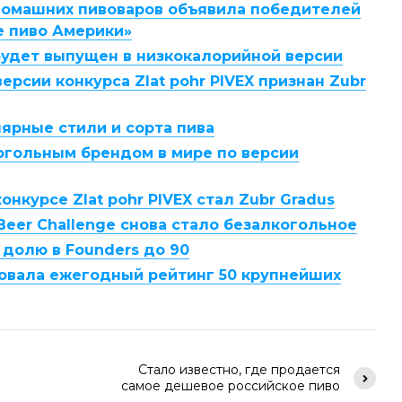
домашних пивоваров объявила победителей
е пиво Америки»
будет выпущен в низкокалорийной версии
рсии конкурса Zlat pohr PIVEX признан Zubr
ярные стили и сорта пива
огольным брендом в мире по версии
нкурсе Zlat pohr PIVEX стал Zubr Gradus
 Beer Challenge снова стало безалкогольное
 долю в Founders до 90
ковала ежегодный рейтинг 50 крупнейших
Стало известно, где продается
самое дешевое российское пиво