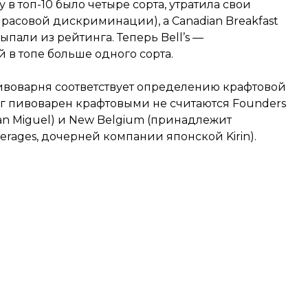
 в топ-10 было четыре сорта, утратила свои
 расовой дискриминации), а Canadian Breakfast
 выпали из рейтинга. Теперь Bell’s —
 в топе больше одного сорта.
о пивоварня соответствует определению крафтовой
г пивоварен крафтовыми не считаются Founders
n Miguel) и New Belgium (принадлежит
verages, дочерней компании японской Kirin).