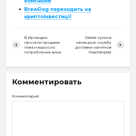
компании
BrewDog переходить на
криптоінвестиції
В Ирландии
Oetker купила
просели продажи
немецкую службу
пива и выросло
доставки напитков
потребление вина
Flaschenpost
Комментировать
Комментарий