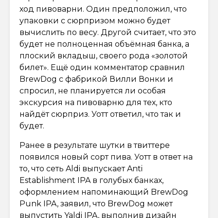
ход пивоварни. Один предположил, что
упаковки с сюрпризом можно будет
вычислить по весу. Другой считает, что это
будет не полноценная объёмная банка, а
плоский вкладыш, своего рода «золотой
билет». Ещё один комментатор сравнил
BrewDog с фабрикой Вилли Вонки и
спросил, не планируется ли особая
экскурсия на пивоварню для тех, кто
найдёт сюрприз. Уотт ответил, что так и
будет.
Ранее в результате шутки в твиттере
появился новый сорт пива. Уотт в ответ на
то, что сеть Aldi выпускает Anti
Establishment IPA в голубых банках,
оформлением напоминающий BrewDog
Punk IPA, заявил, что BrewDog может
выпустить Yaldi IPA, выполнив дизайн