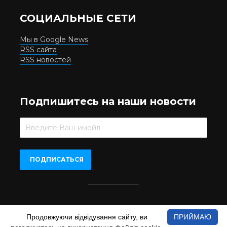
СОЦИАЛЬНЫЕ СЕТИ
Мы в Google News
RSS сайта
RSS новостей
Подпишитесь на наши новости
Beer.UA © 2016-2022
Продовжуючи відвідування сайту, ви
ПРИЙМАЮ
При копіюванні матеріалів з сайту обов'язкове пряме