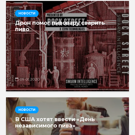
НОВОСТИ
Дрон помог пивовару сварить
пиво
09.01.2020
НОВОСТИ
В США хотят ввести «День
независимого пива»