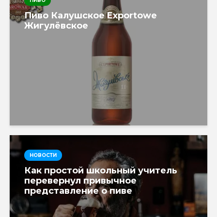
ПИВО
Пиво Калушское Exportowe
Жигулёвское
НОВОСТИ
Как простой школьный учитель
перевернул привычное
представление о пиве