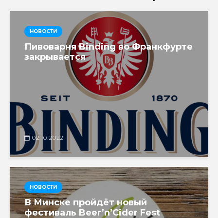
НОВОСТИ
Пивоварня Binding во Франкфурте
закрывается
02.10.2022
НОВОСТИ
В Минске пройдёт новый
фестиваль Beer’n’Cider Fest