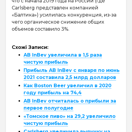
что с начала 2019 года на России (где
Carlsberg представлен компанией
«Балтика») усилилась конкуренция, из-за
чего органическое снижение общих
объемов составило 3%.
Схожі Записи:
AB InBev увеличила в 1,5 раза
чистую прибыль
Прибыль AB InBev с января по июнь
2021 составила 2,5 млрд долларов
Как Boston Beer увеличил в 2020
году прибыль на 74,4
AB InBev отчиталась о прибыли за
первое полугодие
«Томское пиво» на 29,2 увеличило
чистую прибыль
Carlsberg увеличила выручку на