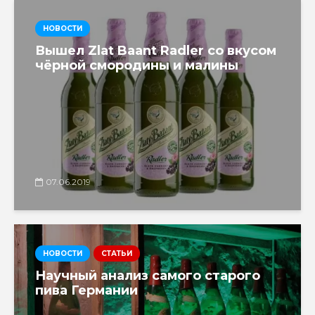
НОВОСТИ
Вышел Zlat Baant Radler со вкусом
чёрной смородины и малины
07.06.2019
НОВОСТИ
СТАТЬИ
Научный анализ самого старого
пива Германии