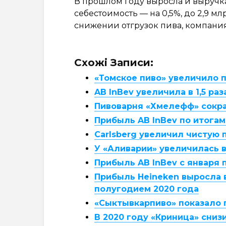
В прошлом году выросла и выручка о
себестоимость — на 0,5%, до 2,9 м
снижении отгрузок пива, компания 
Схожі Записи:
«Томское пиво» увеличило п
AB InBev увеличила в 1,5 ра
Пивоварня «Хмелефф» сокр
Прибыль AB InBev по итогам 
Carlsberg увеличил чистую 
У «Аливарии» увеличилась в
Прибыль AB InBev с января 
Прибыль Heineken выросла в
полугодием 2020 года
«Сыктывкарпиво» показало 
В 2020 году «Криница» сниз