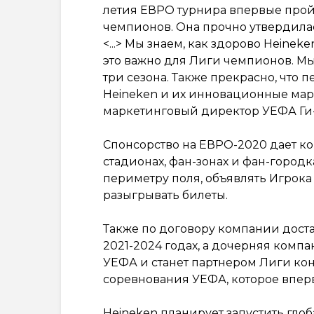
летия ЕВРО турнира впервые пройд
чемпионов. Она прочно утвердилась
<...> Мы знаем, как здорово Heine
это важно для Лиги чемпионов. М
три сезона. Также прекрасно, что
Heineken и их инновационные мар
маркетинговый директор УЕФА Ги
Спонсорство на ЕВРО-2020 дает к
стадионах, фан-зонах и фан-город
периметру поля, объявлять Игрока 
разыгрывать билеты.
Также по договору компании дост
2021-2024 годах, а дочерняя комп
УЕФА и станет партнером Лиги ко
соревнования УЕФА, которое вперв
Heineken планирует запустить гло