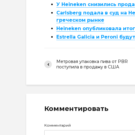
У Heineken снизились прод
Carlsberg подала в суд на 
греческом рынке
Heineken опубликовала итог
Estrella Galicia и Peroni б
Метровая упаковка пива от PBR
поступила в продажу в США
Комментировать
Комментарий