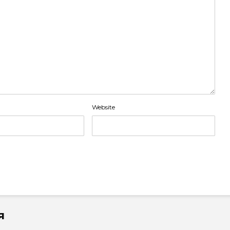
Website
я