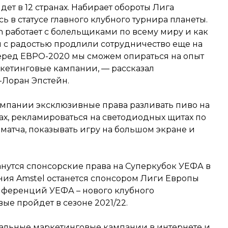
ет в 12 странах. Набирает обороты Лига
 в статусе главного клубного турнира планеты.
ken работает с болельщиками по всему миру и как
ы с радостью продлили сотрудничество еще на
 перед ЕВРО-2020 мы сможем опираться на опыт
кетинговые кампании, — рассказал
-Лоран Эпстейн.
омпании эксклюзивные права разливать пиво на
ках, рекламироваться на светодиодных щитах по
матча, показывать игру на большом экране и
анутся спонсорские права на Суперкубок УЕФА в
ания Amstel останется спонсором Лиги Европы
нференций УЕФА – нового клубного
ые пройдет в сезоне 2021/22.
бальные маркетинговые кампании в интернете и