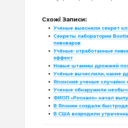
Схожі Записи:
Ученые выяснили секрет кл
Секреты лаборатории Bootl
пивоваров
Учёные: отработанные пивн
эффект
Новые штаммы дрожжей поз
Учёные вычислили, какие др
Японские ученые случайно 
Ученые обнаружили необыч
ФИОП «Роснано» начал вып
В Японии создали быстрод
В США возродили утраченн