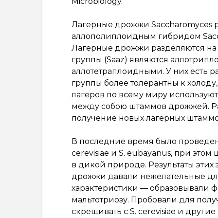
Microbiology.
Лагерные дрожжи Saccharomyces p
аллополиплоидным гибридом Saccha
Лагерные дрожжи разделяются на д
группы (Saaz) являются аллотрипло
аллотетраплоидными. У них есть р
группы более толерантны к холоду,
лагеров по всему миру использую
между собою штаммов дрожжей. Раз
получение новых лагерных штаммо
В последние время было проведен
cerevisiae и S. eubayanus, при эт
в дикой природе. Результаты эти
дрожжи давали нежелательные для
характеристики — образовывали 
мальтотриозу. Пробовали для полу
скрещивать с S. cerevisiae и други