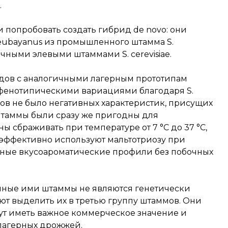
.
 попробовать создать гибрид de novo: они
 eubayanus из промышленного штамма S.
личными элевыми штаммами S. cerevisiae.
дов с аналогичными лагерным прототипам
 фенотипическими вариациями благодаря S.
идов не было негативных характеристик, присущих
штаммы были сразу же пригодны для
ы сбраживать при температуре от 7 °C до 37 °C,
 эффективно используют мальтотриозу при
ичные вкусоароматические профили без побочных
нные ими штаммы не являются генетически
 выделить их в третью группу штаммов. Они
дут иметь важное коммерческое значение и
лагерных дрожжей.