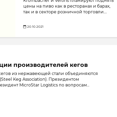
Krombacher и Veltins планируют поднять
цены на пиво как в ресторанах и барах,
так и в секторе розничной торговли....
20.10.2021
ции производителей кегов
кегов из нержавеющей стали объединяются
teel Keg Association). Президентом
идент MicroStar Logistics по вопросам...