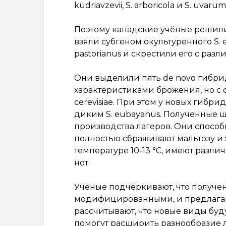
kudriavzevii, S. arboricola и S. uvarum
Поэтому канадские учёные решили
взяли субгеном окультуренного S.
pastorianus и скрестили его с раз
Они выделили пять de novo гибри
характеристиками брожения, но с
cerevisiae. При этом у новых гибр
диким S. eubayanus. Полученные 
производства лагеров. Они способн
полностью сбраживают мальтозу и
температуре 10-13 °C, имеют разл
нот.
Учёные подчёркивают, что получе
модифицированными, и предлагают
рассчитывают, что новые виды бу
помогут расширить разнообразие 