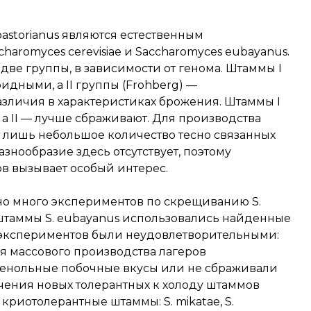
astorianus являются естественным
romyces cerevisiae и Saccharomyces eubayanus.
ве группы, в зависимости от генома. Штаммы I
идными, а II группы (Frohberg) —
азличия в характеристиках брожения. Штаммы I
 а II — лучше сбраживают. Для производства
т лишь небольшое количество тесно связанных
нообразие здесь отсутствует, поэтому
в вызывает особый интерес.
о много экспериментов по скрещиванию S.
ом штаммы S. eubayanus использовались найденные
х экспериментов были неудовлетворительными:
 массового производства лагеров
фенольные побочные вкусы или не сбраживали
чения новых толерантных к холоду штаммов
е криотолерантные штаммы: S. mikatae, S.