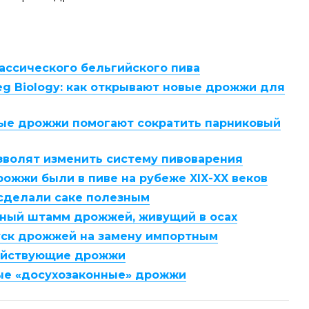
ассического бельгийского пива
eg Biology: как открывают новые дрожжи для
ые дрожжи помогают сократить парниковый
волят изменить систему пивоварения
ожжи были в пиве на рубеже XIX-XX веков
сделали саке полезным
ный штамм дрожжей, живущий в осах
уск дрожжей на замену импортным
ействующие дрожжи
ые «досухозаконные» дрожжи