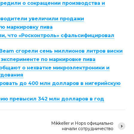
редили о сокращении производства и
зводители увеличили продажи
вую маркировку пива
ли, что «Росконтроль» сфальсифицировал
 Beam сгорели семь миллионов литров виски
в эксперименте по маркировке пива
общают о нехватке микроэлектроники и
удования
ировать до 400 млн долларов в нигерийскую
сию превысил 342 млн долларов в год
Mikkeller и Hops официально
начали сотрудничество