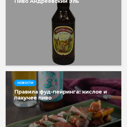
Пиво Андреевский Эль
НОВОСТИ
Правила фуд-пейринга: кислое и
пахучее пиво