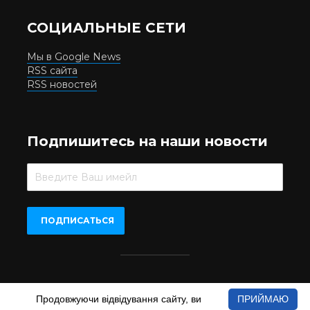
СОЦИАЛЬНЫЕ СЕТИ
Мы в Google News
RSS сайта
RSS новостей
Подпишитесь на наши новости
Beer.UA © 2016-2022
Продовжуючи відвідування сайту, ви
ПРИЙМАЮ
При копіюванні матеріалів з сайту обов'язкове пряме