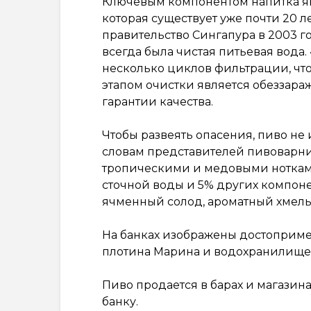
Ключевым компонентом напитка яв
которая существует уже почти 20 л
правительство Сингапура в 2003 г
всегда была чистая питьевая вода.
несколько циклов фильтрации, что
этапом очистки является обеззар
гарантии качества.
Чтобы развеять опасения, пиво не 
словам представителей пивоварни 
тропическими и медовыми ноткам
сточной воды и 5% других компон
ячменный солод, ароматный хмель C
На банках изображены достопримеч
плотина Марина и водохранилище
Пиво продается в барах и магазинах
банку.