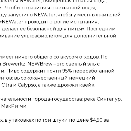
ляется NEWater, очищенная сточная вода,
ет. Чтобы справиться с нехваткой воды,
оду запустило NEWater, чтобы у местных жителей
 «NEWater проходит строгие испытания,
 делает ее безопасной для питья». Последним
аживание ультрафиолетом для дополнительной
имеет ничего общего со вкусом отходов. По
Brewerkz, NEWBrew – это светлый эль с
и. Пиво содержит почти 95% переработанной
ентов: высококачественный немецкий
itra и Calypso, а также дрожжи квейк.
ательности города-государства: река Сингапур,
 МакРитчи.
, в упаковках по три штуки по цене $4,50 за