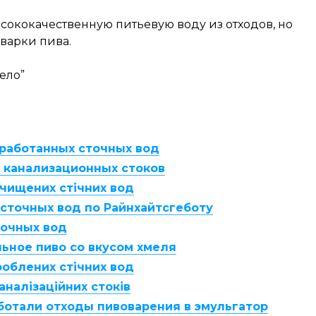
сококачественную питьевую воду из отходов, но
 варки пива.
ело”
еработанных сточных вод
з канализационных стоков
очищених стічних вод
 сточных вод по Райнхайтсгеботу
точных вод
ьное пиво со вкусом хмеля
роблених стічних вод
аналізаційних стоків
ботали отходы пивоварения в эмульгатор