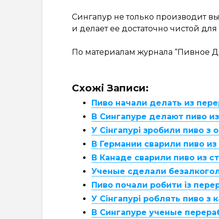
Сингапур не только производит вы
и делает ее достаточно чистой для
По материалам журнала “Пивное Д
Схожі Записи:
Пиво начали делать из пер
В Сингапуре делают пиво и
У Сінгапурі зробили пиво з 
В Германии сварили пиво из
В Канаде сварили пиво из с
Ученые сделали безалкогол
Пиво почали робити із пере
У Сінгапурі роблять пиво з к
В Сингапуре ученые перера