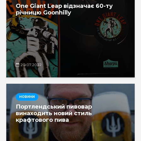
One Giant Leap відзначає 60-ту
річницю Goonhilly
20.07.2022
НОВИНИ
Портлендський пивовар
винаходить новий стиль
крафтового пива