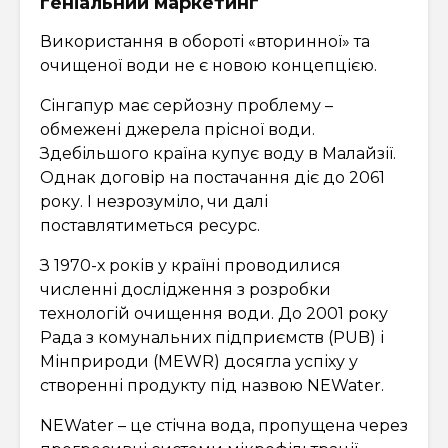
геніальний маркетинг
Використання в обороті «вторинної» та
очищеної води не є новою концепцією.
Сінгапур має серйозну проблему –
обмежені джерела прісної води.
Здебільшого країна купує воду в Малайзії.
Однак договір на постачання діє до 2061
року. І незрозуміло, чи далі
поставлятиметься ресурс.
З 1970-х років у країні проводилися
численні дослідження з розробки
технологій очищення води. До 2001 року
Рада з комунальних підприємств (PUB) і
Мінприроди (MEWR) досягла успіху у
створенні продукту під назвою NEWater.
NEWater – це стічна вода, пропущена через