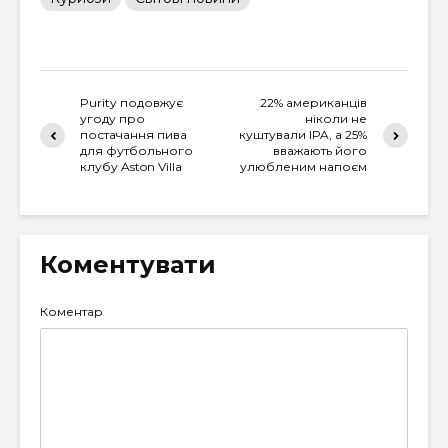
Purity подовжує
22% американців
угоду про
ніколи не
постачання пива
куштували IPA, а 25%
для футбольного
вважають його
клубу Aston Villa
улюбленим напоєм
Коментувати
Коментар