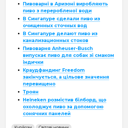
Пивоварні в Аризоні виробляють
пиво з переробленої води
В Сингапуре сделали пиво из
очищенных сточных вод
В Сингапуре делают пиво из
канализационных стоков
Пивоварня Anheuser-Busch
випускає пиво для собак зі смаком
індички
Краудфандинг Freedom
закінчується, а цільове значення
перевищено
Троян
Heineken розмістив білборд, що
охолоджує пиво за допомогою
сонячних панелей
Курйози
Світові новини