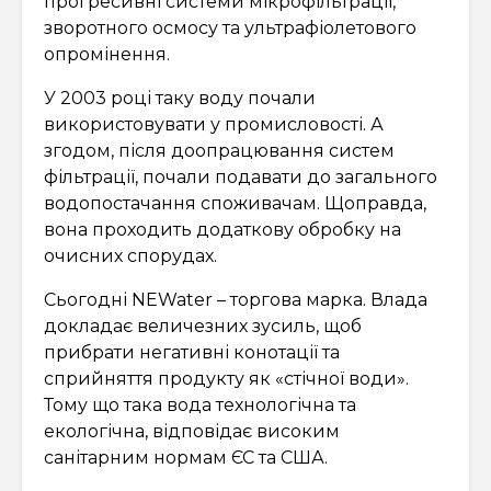
прогресивні системи мікрофільтрації,
зворотного осмосу та ультрафіолетового
опромінення.
У 2003 році таку воду почали
використовувати у промисловості. А
згодом, після доопрацювання систем
фільтрації, почали подавати до загального
водопостачання споживачам. Щоправда,
вона проходить додаткову обробку на
очисних спорудах.
Сьогодні NEWater – торгова марка. Влада
докладає величезних зусиль, щоб
прибрати негативні конотації та
сприйняття продукту як «стічної води».
Тому що така вода технологічна та
екологічна, відповідає високим
санітарним нормам ЄС та США.