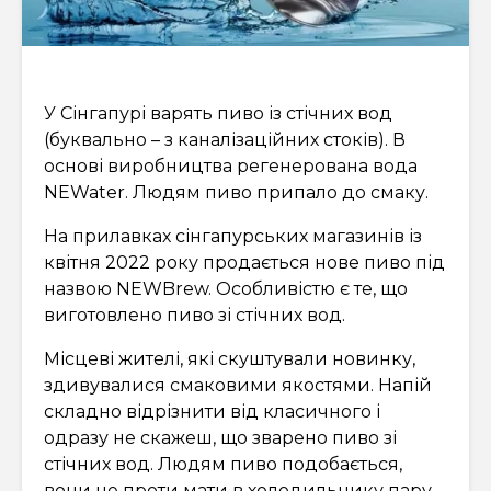
У Сінгапурі варять пиво із стічних вод
(буквально – з каналізаційних стоків). В
основі виробництва регенерована вода
NEWater. Людям пиво припало до смаку.
На прилавках сінгапурських магазинів із
квітня 2022 року продається нове пиво під
назвою NEWBrew. Особливістю є те, що
виготовлено пиво зі стічних вод.
Місцеві жителі, які скуштували новинку,
здивувалися смаковими якостями. Напій
складно відрізнити від класичного і
одразу не скажеш, що зварено пиво зі
стічних вод. Людям пиво подобається,
вони не проти мати в холодильнику пару