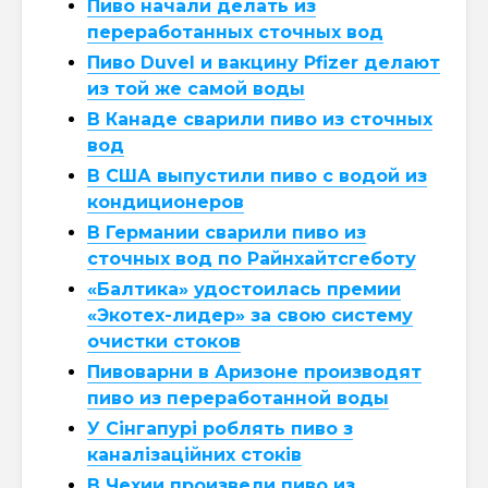
Пиво начали делать из
переработанных сточных вод
Пиво Duvel и вакцину Pfizer делают
из той же самой воды
В Канаде сварили пиво из сточных
вод
В США выпустили пиво с водой из
кондиционеров
В Германии сварили пиво из
сточных вод по Райнхайтсгеботу
«Балтика» удостоилась премии
«Экотех-лидер» за свою систему
очистки стоков
Пивоварни в Аризоне производят
пиво из переработанной воды
У Сінгапурі роблять пиво з
каналізаційних стоків
В Чехии произвели пиво из