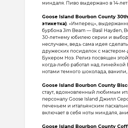
миндаля. Пиво выдержано в 14-летни
Goose Island Bourbon County 30th
этикетка)
. «Имперец», выдержанн
бурбона Jim Beam — Basil Hayden, B
30-летнему юбилею серии и выбор
неслучаен, ведь сама идея сделат
дружеских посиделок с мастером
Букером Ноэ. Релиз посвящен этой 
когда-либо работал над линейкой 
нотами темного шоколада, ванили
Goose Island Bourbon County Bisc
стаут, вдохновленный любимым и
персоналу Goose Island Джилл Се
печеньем и итальянским пасхаль
включает в себя ноты миндаля, ани
Goose Island Bourbon County Coff