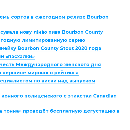
семь сортов в ежегодном релизе Bourbon
сувала нову лінію пива Bourbon County
жегодную лимитированную серию
инейку Bourbon County Stout 2020 года
ли «пасхалки»
в честь Международного женского дня
 на вершине мирового рейтинга
пециалистом по виски над выпуском
 конного полицейского с этикетки Canadian
а тонна» проведёт бесплатную дегустацию в