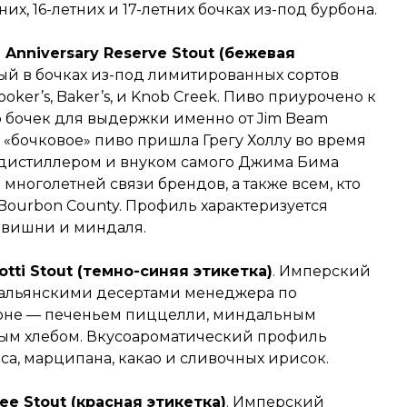
х, 16-летних и 17-летних бочках из-под бурбона.
 Anniversary Reserve Stout (бежевая
ый в бочках из-под лимитированных сортов
ooker’s, Baker’s, и Knob Creek. Пиво приурочено к
 бочек для выдержки именно от Jim Beam
ь «бочковое» пиво пришла Грегу Холлу во время
-дистиллером и внуком самого Джима Бима
многолетней связи брендов, а также всем, кто
Bourbon County. Профиль характеризуется
, вишни и миндаля.
otti Stout (темно-синяя этикетка)
. Имперский
тальянскими десертами менеджера по
роне — печеньем пиццелли, миндальным
ным хлебом. Вкусоароматический профиль
са, марципана, какао и сливочных ирисок.
ee Stout (красная этикетка)
. Имперский