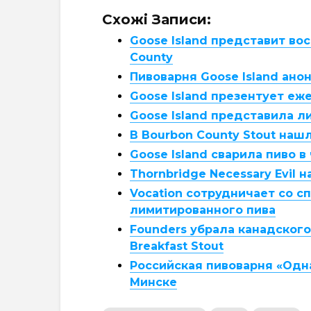
Схожі Записи:
Goose Island представит во
County
Пивоварня Goose Island анон
Goose Island презентует е
Goose Island представила л
В Bourbon County Stout наш
Goose Island сварила пиво 
Thornbridge Necessary Evil
Vocation сотрудничает со с
лимитированного пива
Founders убрала канадского
Breakfast Stout
Российская пивоварня «Одн
Минске