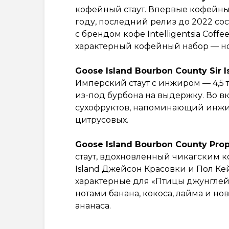
кофейный стаут. Впервые кофейны
году, последний релиз до 2022 сос
с брендом кофе Intelligentsia Coffe
характерный кофейный набор — но
Goose Island Bourbon County Sir I
Имперский стаут с инжиром — 4,5 
из-под бурбона на выдержку. Во в
сухофруктов, напоминающий инжир
цитрусовых.
Goose Island Bourbon County Propr
стаут, ​​вдохновленный чикагским 
Island Джейсон Красовки и Пол Ке
характерные для «Птицы джунглей
нотами банана, кокоса, лайма и но
ананаса.