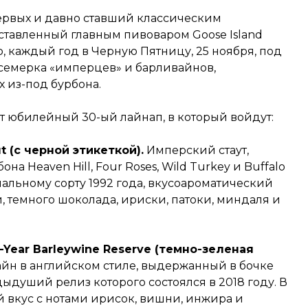
первых и давно ставший классическим
ставленный главным пивоваром Goose Island
ор, каждый год в Черную Пятницу, 25 ноября, под
семерка «имперцев» и барливайнов,
 из-под бурбона.
ит юбилейный 30-ый лайнап, в который войдут:
t (с черной этикеткой).
Имперский стаут,
а Heaven Hill, Four Roses, Wild Turkey и Buffalo
нальному сорту 1992 года, вкусоароматический
 темного шоколада, ириски, патоки, миндаля и
-Year Barleywine Reserve (темно-зеленая
йн в английском стиле, выдержанный в бочке
едыдуший релиз которого состоялся в 2018 году. В
 вкус с нотами ирисок, вишни, инжира и