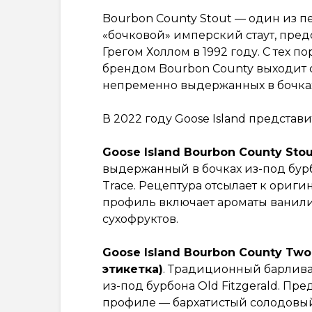
Bourbon County Stout — один из 
«бочковой» имперский стаут, пред
Грегом Холлом в 1992 году. С тех п
брендом Bourbon County выходит 
непременно выдержанных в бочках
В 2022 году Goose Island представ
Goose Island Bourbon County Stou
выдержанный в бочках из-под бурбон
Trace. Рецептура отсылает к ориги
профиль включает ароматы ванили,
сухофруктов.
Goose Island Bourbon County Two
этикетка)
. Традиционный барлива
из-под бурбона Old Fitzgerald. Пр
профиле — бархатистый солодовый