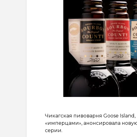
Чикагская пивоварня Goose Islan
«имперцами», анонсировала новую
серии.