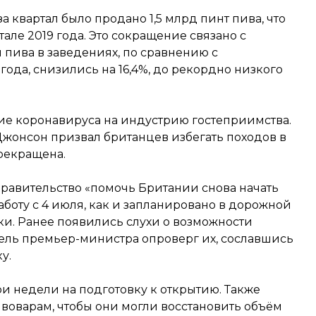
а квартал было продано 1,5 млрд пинт пива, что
тале 2019 года. Это сокращение связано с
 пива в заведениях, по сравнению с
да, снизились на 16,4%, до рекордно низкого
е коронавируса на индустрию гостеприимства.
Джонсон призвал британцев избегать походов в
прекращена.
равительство «помочь Британии снова начать
аботу с 4 июля, как и запланировано в дорожной
ки. Ранее появились слухи о возможности
тель премьер-министра опроверг их, сославшись
у.
и недели на подготовку к открытию. Также
воварам, чтобы они могли восстановить объём