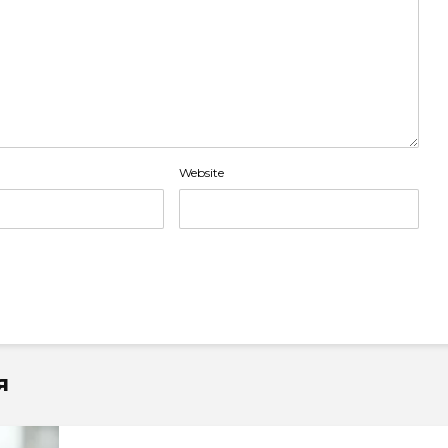
Website
я