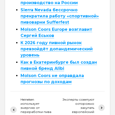
производство на России
Sierra Nevada бессрочно
прекратила работу «спортивной»
пивоварни Sufferfest
Molson Coors Europe возглавит
Сергей Еськов
К 2026 году пивной рынок
превзойдёт допандемический
уровень
Как в Екатеринбурге был создан
пивной бренд Alibi
Molson Coors не оправдала
прогнозы по доходам
Heineken
Эксперты советуют
использует
осторожно
энергию от
закупать
переработки пива
европейский