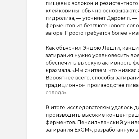
пищевых волокон и резистентного 
клейковины обычно основываются
гидролиза, — уточняет Даррелл. 
ферментов из безглютенового соло
заторе. Просто требуется более ни
Как объяснил Эндрю Ледли, кандид
затирания нужно уравновесить вре
обеспечить высокую активность ф
крахмала. «Мы считаем, что низкая
Вероятнее всего, способы затиран
традиционном производстве пива,
солода».
В итоге исследователям удалось д
производить высокие концентраци
ферментов. Пенсильванский униве
затирания ExGM», разработанную в