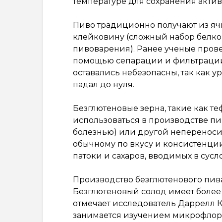
температуре для сохранения акти
Пиво традиционно получают из я
клейковину (сложный набор белков
пивоварения). Ранее ученые прове
помощью сепарации и фильтрации
оставались небезопасны, так как у
падал до нуля.
Безглютеновые зерна, такие как теф,
использоваться в производстве пи
болезнью) или другой непереносим
обычному по вкусу и консистенци
патоки и сахаров, вводимых в сусл
Производство безглютенового пив
Безглютеновый солод имеет более
отмечает исследователь Даррелл 
занимается изучением микрофлор