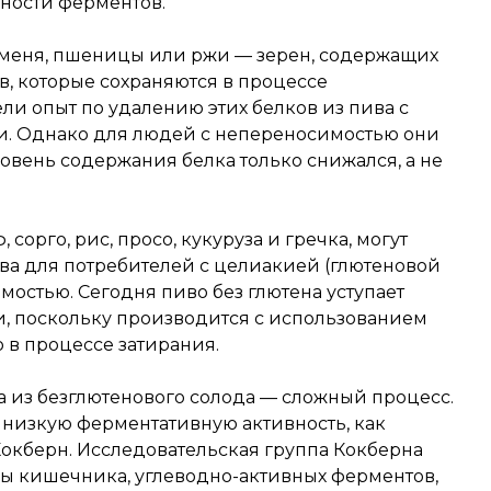
вности ферментов.
чменя, пшеницы или ржи — зерен, содержащих
, которые сохраняются в процессе
ли опыт по удалению этих белков из пива с
. Однако для людей с непереносимостью они
ровень содержания белка только снижался, а не
 сорго, рис, просо, кукуруза и гречка, могут
ва для потребителей с целиакией (глютеновой
остью. Сегодня пиво без глютена уступает
и, поскольку производится с использованием
о в процессе затирания.
а из безглютенового солода — сложный процесс.
 низкую ферментативную активность, как
Кокберн. Исследовательская группа Кокберна
ы кишечника, углеводно-активных ферментов,