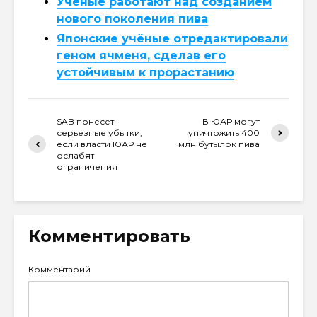
Ученые работают над созданием
нового поколения пива
Японские учёные отредактировали
геном ячменя, сделав его
устойчивым к прорастанию
SAB понесет
В ЮАР могут
серьезные убытки,
уничтожить 400
если власти ЮАР не
млн бутылок пива
ослабят
ограничения
Комментировать
Комментарий