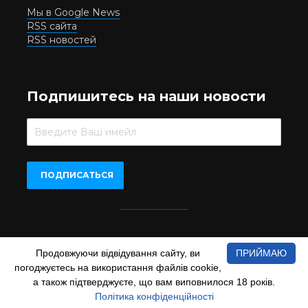
Мы в Google News
RSS сайта
RSS новостей
Подпишитесь на наши новости
Beer.UA © 2016-2022
Продовжуючи відвідування сайту, ви
ПРИЙМАЮ
При копіюванні матеріалів з сайту обов'язкове пряме
погоджуєтесь на використання файлів cookie,
відкрите для пошукових систем гіперпосилання на сайт
www.beer.ua
а також підтверджуєте, що вам виповнилося 18 років.
Політика конфіденційності