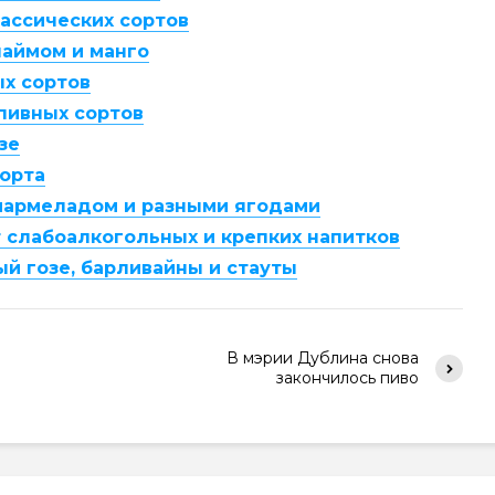
лассических сортов
лаймом и манго
ых сортов
пивных сортов
зе
сорта
 мармеладом и разными ягодами
т слабоалкогольных и крепких напитков
й гозе, барливайны и стауты
В мэрии Дублина снова
закончилось пиво