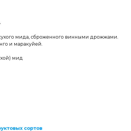
»
усухого мида, сброженного винными дрожжами.
нго и маракуйей.
ухой) мид
руктовых сортов