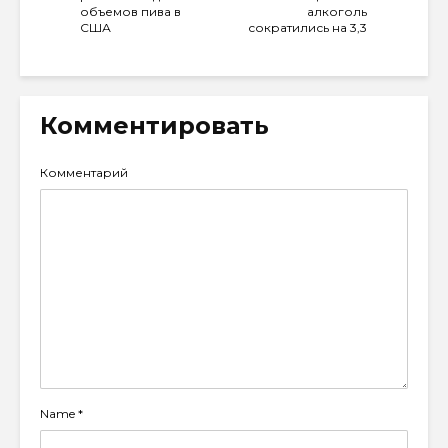
объемов пива в
алкоголь
США
сократились на 3,3
Комментировать
Комментарий
Name
*