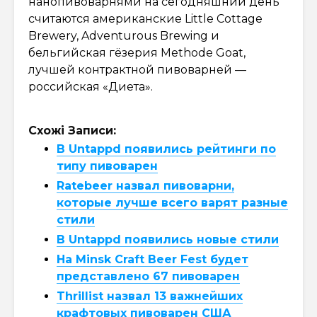
нанопивоварнями на сегодняшний день
считаются американские Little Cottage
Brewery, Adventurous Brewing и
бельгийская гёзерия Methode Goat,
лучшей контрактной пивоварней —
российская «Диета».
Схожі Записи:
В Untappd появились рейтинги по
типу пивоварен
Ratebeer назвал пивоварни,
которые лучше всего варят разные
стили
В Untappd появились новые стили
На Minsk Craft Beer Fest будет
представлено 67 пивоварен
Thrillist назвал 13 важнейших
крафтовых пивоварен США