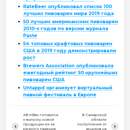
RateBeer опубликовал список 100
лучших пивоварен мира 2019 года
50 лучших американских пивоварен
2010-х годов по версии журнала
Paste
54 топовых крафтовых пивоварен
США в 2019 году демонстрировали
рост
Brewers Association опубликовала
ежегодный рейтинг 50 крупнейших
пивоварен США
Untappd организует виртуальный
пивной фестиваль в Европе
AB InBev готовится
В Самарской
к выпуску новой
области
продукции из-за
поступления от
резкого падения
акцизов на