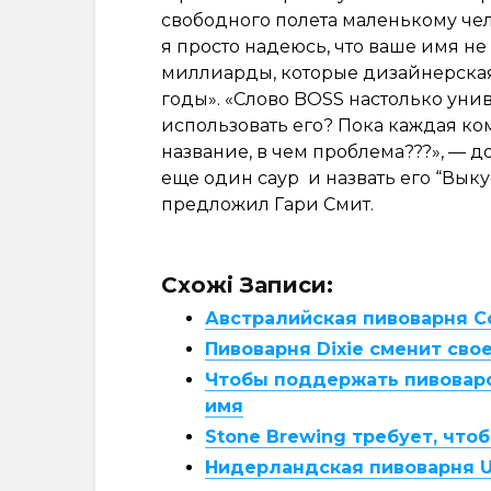
свободного полета маленькому чело
я просто надеюсь, что ваше имя н
миллиарды, которые дизайнерская
годы». «Слово BOSS настолько уни
использовать его? Пока каждая ко
название, в чем проблема???», — 
еще один саур и назвать его “Выку
предложил Гари Смит.
Схожі Записи:
Австралийская пивоварня Co
Пивоварня Dixie сменит сво
Чтобы поддержать пивоваро
имя
Stone Brewing требует, что
Нидерландская пивоварня Uil