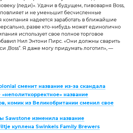
веку (леди)». Удачи в будущем, пивоварня Boss,
е повлияет и не уменьшит бесчисленные
 компания надеется заработать в ближайшие
версально, разве кто-нибудь может единолично
мпания использует свое полное торговое
добавил Нил Энтони Пирс. «Они должны сварить
си ,Boss”. Я даже могу придумать логотип», —
lonial сменит название из-за скандала
е «неполиткорректное» название
в, комик из Великобритании сменил свое
бы Sawstone изменила название
tje куплена Swinkels Family Brewers