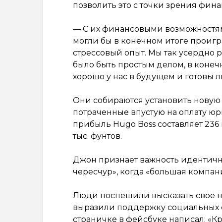
позволить это с точки зрения фина
— С их финансовыми возможностями
могли бы в конечном итоге проигра
стрессовый опыт. Мы так усердно ра
было быть простым делом, в конечн
хорошо у нас в будущем и готовы ли
Они собираются установить новую 
потраченные впустую на оплату юри
прибыль Hugo Boss составляет 236 м
тыс. фунтов.
Джон признает важность идентично
чересчур», когда «большая компан
Люди поспешили высказать свое 
выразили поддержку социальных с
страничке в фейсбуке написал: «