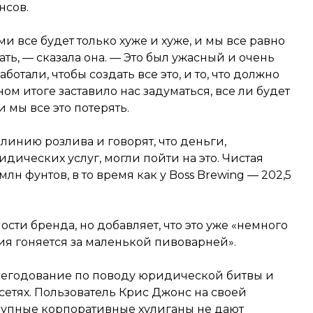
нсов.
 все будет только хуже и хуже, и мы все равно
ть, — сказала она. — Это был ужасный и очень
ботали, чтобы создать все это, и то, что должно
ом итоге заставило нас задуматься, все ли будет
 мы все это потерять.
линию розлива и говорят, что деньги,
дических услуг, могли пойти на это. Чистая
лн фунтов, в то время как у Boss Brewing — 202,5
сти бренда, но добавляет, что это уже «немного
ия гоняется за маленькой пивоварней».
негодование по поводу юридической битвы и
етях. Пользователь Крис Джонс на своей
Крупные корпоративные хулиганы не дают