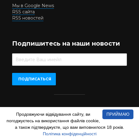
Мы в Google News
RSS сайта
RSS новостей
Подпишитесь на наши новости
Beer.UA © 2016-2022
Продовжуючи відвідування сайту, ви
ПРИЙМАЮ
При копіюванні матеріалів з сайту обов'язкове пряме
погоджуєтесь на використання файлів cookie,
відкрите для пошукових систем гіперпосилання на сайт
www.beer.ua
а також підтверджуєте, що вам виповнилося 18 років.
Політика конфіденційності