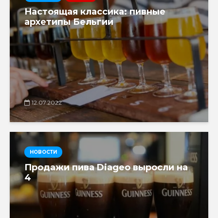
Настоящая классика: пивные
архетипы Бельгии
12.07.2022
НОВОСТИ
Продажи пива Diageo выросли на
4