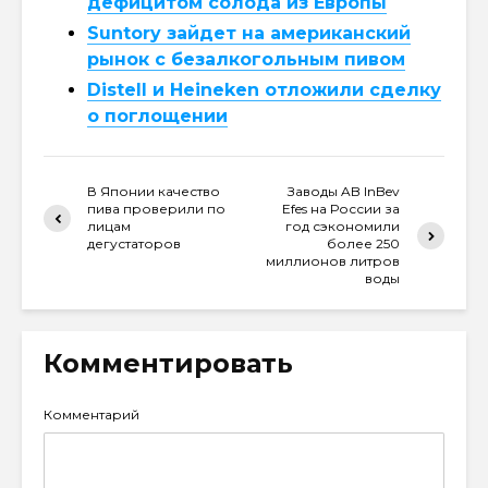
дефицитом солода из Европы
Suntory зайдет на американский
рынок с безалкогольным пивом
Distell и Heineken отложили сделку
о поглощении
В Японии качество
Заводы AB InBev
пива проверили по
Efes на России за
лицам
год сэкономили
дегустаторов
более 250
миллионов литров
воды
Комментировать
Комментарий