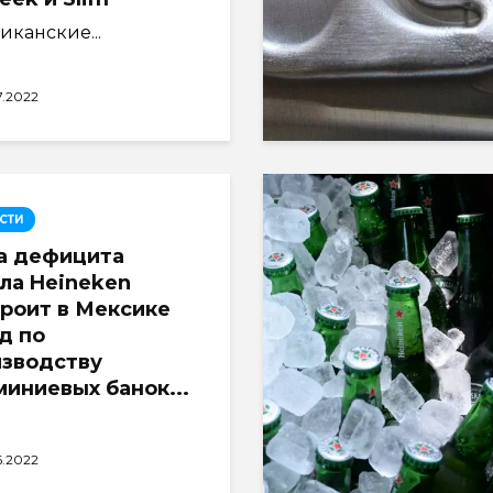
канские...
7.2022
СТИ
а дефицита
ла Heineken
роит в Мексике
д по
изводству
иниевых банок...
6.2022