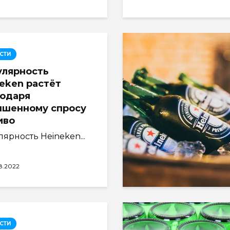
СТИ
улярность
eken растёт
годаря
ышенному спросу
иво
ярность Heineken...
8.2022
СТИ