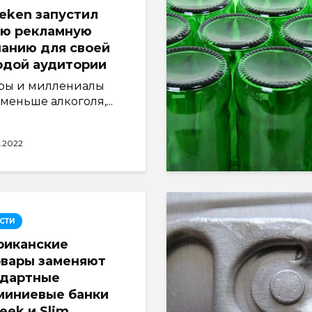
eken запустил
ую рекламную
анию для своей
одой аудитории
ры и миллениалы
меньше алкоголя,...
7.2022
СТИ
риканские
овары заменяют
ндартные
миниевые банки
leek и Slim