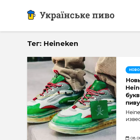
Тег: Heineken
НОВО
Нов
Hein
букв
пиву
Hein
изве
08.0