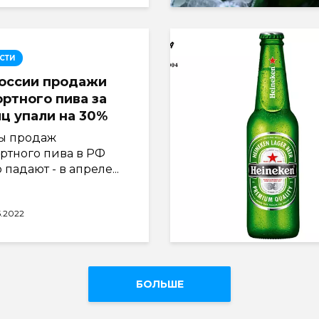
СТИ
россии продажи
ртного пива за
ц упали на 30%
ы продаж
ртного пива в РФ
 падают - в апреле...
5.2022
БОЛЬШЕ