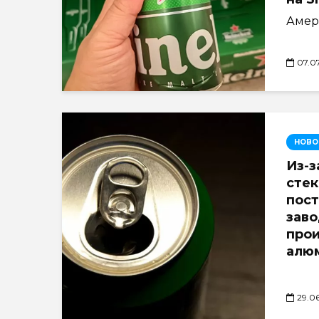
Амери
07.0
НОВО
Из-з
стек
пост
заво
про
алюм
29.0