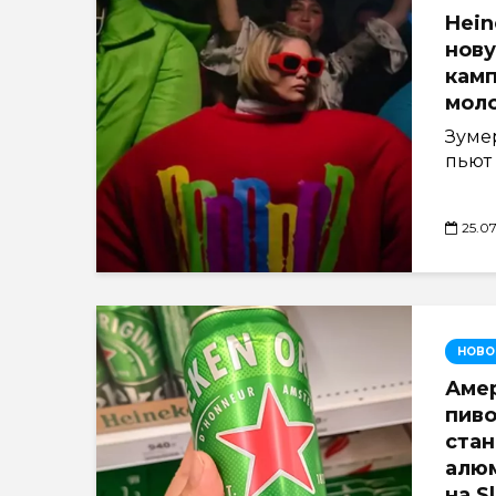
Hein
нов
камп
мол
Зуме
пьют 
25.0
НОВО
Аме
пив
ста
алю
на S