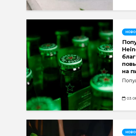
НОВО
Поп
Hein
бла
пов
на п
Попул
03.0
НОВО