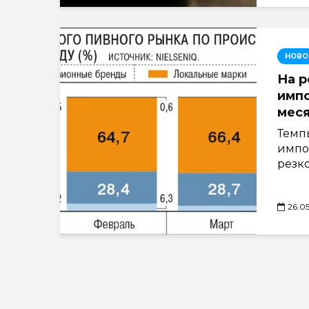
НОВО
На 
импо
меся
Темп
импо
резко
26.0