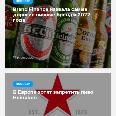
НОВОСТИ
Brand Finance назвала самые
дорогие пивные бренды 2022
года
14.08.2022
НОВОСТИ
В Европе хотят запретить пиво
Heineken