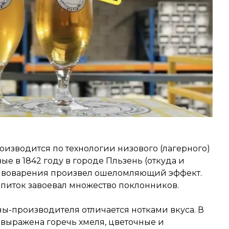
оизводится по технологии низового (лагерного)
е в 1842 году в городе Пльзень (откуда и
пивоварения произвел ошеломляющий эффект.
апиток завоевал множество поклонников.
аны-производителя отличается нотками вкуса. В
 выражена горечь хмеля, цветочные и