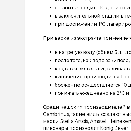
оставить бродить 10 дней при t
в заключительной стадии в те
при достижении 1ºС, лагериров
При варке из экстракта применяетс
в нагретую воду (объем 5 л.) 
после того, как вода закипела,
кладется экстракт и доливается
кипячение производится 1 час
брожение осуществляется 10 дн
понижать ежедневно на 2ºС и 
Среди чешских производителей в У
Gambrinus, такие виды создают в
марки Stella Artois, Amstel, Heine
пивовары производят Konig, Jever,