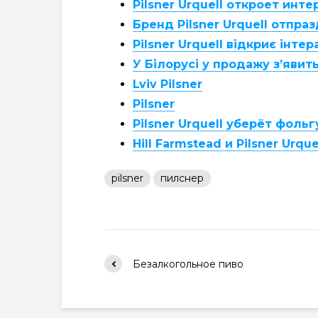
Pilsner Urquell откроет инт
Бренд Pilsner Urquell отпра
Pilsner Urquell відкриє інте
У Білорусі у продажу з’явить
Lviv Pilsner
Pilsner
Pilsner Urquell уберёт фоль
Hill Farmstead и Pilsner Urq
pilsner
пилснер
Безалкогольное пиво