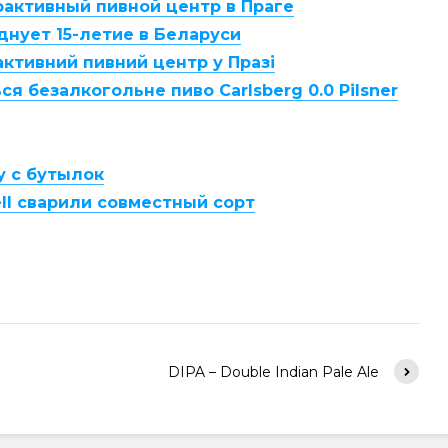
ерактивный пивной центр в Праге
зднует 15-летие в Беларуси
рактивний пивний центр у Празі
ся безалкогольне пиво Carlsberg 0.0 Pilsner
гу с бутылок
uell сварили совместный сорт
DIPA – Double Indian Pale Ale