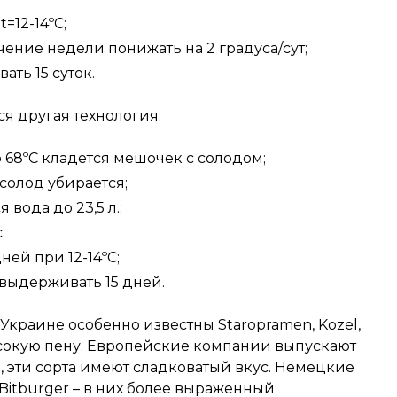
=12-14ºС;
чение недели понижать на 2 градуса/сут;
ать 15 суток.
я другая технология:
до 68ºС кладется мешочек с солодом;
 солод убирается;
 вода до 23,5 л.;
;
ей при 12-14ºС;
выдерживать 15 дней.
краине особенно известны Staropramen, Kozel,
ысокую пену. Европейские компании выпускают
ken, эти сорта имеют сладковатый вкус. Немецкие
 Bitburger – в них более выраженный