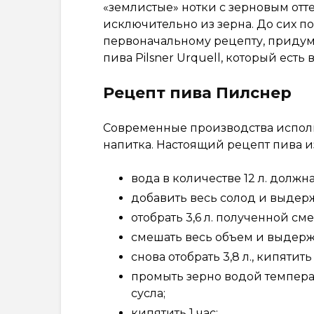
«землистые» нотки с зерновым отт
исключительно из зерна. До сих п
первоначальному рецепту, придум
пива Pilsner Urquell, который есть 
Рецепт пива Пилснер
Современные производства испол
напитка. Настоящий рецепт пива и
вода в количестве 12 л. должн
добавить весь солод и выдержа
отобрать 3,6 л. полученной см
смешать весь объем и выдерж
снова отобрать 3,8 л., кипятит
промыть зерно водой температ
сусла;
кипятить 1 час;