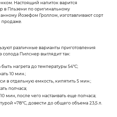
енком. Настоящий напиток варится
ор в Пльзени по оригинальному
анному Йозефом Гроллом, изготавливают сорт
в продаже.
ьзуют различные варианты приготовления
з солода Пилснер выглядит так:
а быть нагрета до температуры 54ºС;
ть 10 мин.;
еси в отдельную емкость, кипятить 5 мин.;
ать полчаса;
ь 10 мин, после чего настаивать еще полчаса;
урой ≈78ºС, довести до общего объема 23,5 л.