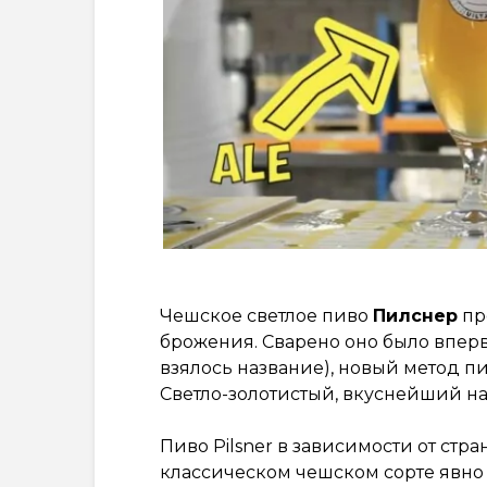
Чешское светлое пиво
Пилснер
пр
брожения. Сварено оно было впервы
взялось название), новый метод 
Светло-золотистый, вкуснейший н
Пиво Pilsner в зависимости от стр
классическом чешском сорте явно