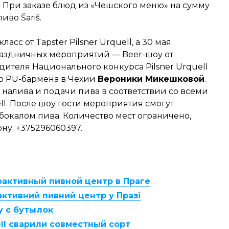
. При заказе блюд из «Чешского меню» на сумму
иво Šariš.
ласс от Tapster Pilsner Urquell, а 30 мая
раздничных мероприятий — Beer-шоу от
ителя Национального конкурса Pilsner Urquell
го PU-бармена в Чехии
Вероники Микешковой
.
налива и подачи пива в соответствии со всеми
ell. После шоу гости мероприятия смогут
бокалом пива. Количество мест ограничено,
ну: +375296060397.
ерактивный пивной центр в Праге
рактивний пивний центр у Празі
гу с бутылок
uell сварили совместный сорт