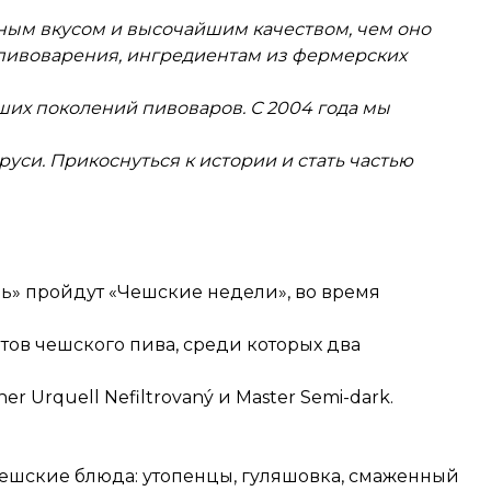
ным вкусом и высочайшим качеством, чем оно
пивоварения, ингредиентам из фермерских
их поколений пивоваров. С 2004 года мы
аруси. Прикоснуться к истории и стать частью
дь» пройдут «Чешские недели», во время
тов чешского пива, среди которых два
r Urquell Nefiltrovaný и Master Semi-dark.
чешские блюда: утопенцы, гуляшовка, смаженный