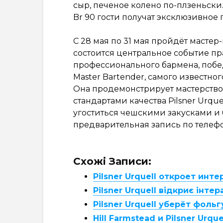
сыр, печеное колено по-плзеньски
Br 90 гости получат эксклюзивное п
С 28 мая по 31 мая пройдёт мастер-к
состоится центральное событие п
профессионального бармена, побед
Master Bartender, самого известно
Она продемонстрирует мастерство 
стандартами качества Pilsner Urqu
угоститься чешскими закусками и 
предварительная запись по телефо
Схожі Записи:
Pilsner Urquell откроет инт
Pilsner Urquell відкриє інте
Pilsner Urquell уберёт фоль
Hill Farmstead и Pilsner Urq