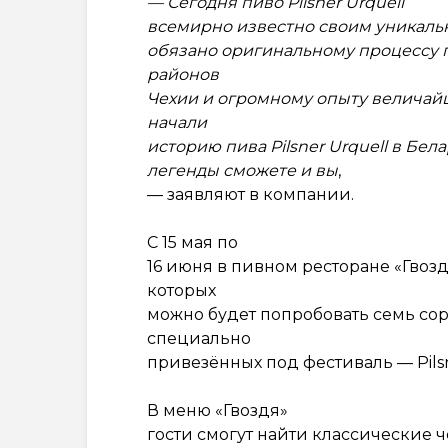
— Сегодня пиво Pilsner Urquell
всемирно известно своим уникаль
обязано оригинальному процессу 
районов
Чехии и огромному опыту величайш
начали
историю пива Pilsner Urquell в Бел
легенды сможете и вы
,
— заявляют в компании.
С 15 мая по
16 июня в пивном ресторане «Гвоз
которых
можно будет попробовать семь сор
специально
привезённых под фестиваль — Pilsne
В меню «Гвоздя»
гости смогут найти классические 