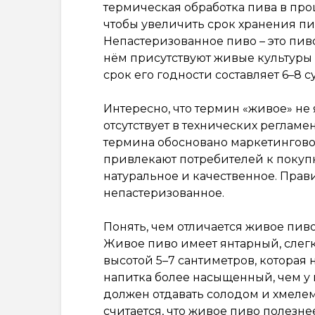
термическая обработка пива в про
чтобы увеличить срок хранения пив
Непастеризованное пиво – это пиво
нём присутствуют живые культуры 
срок его годности составляет 6–8 с
Интересно, что термин «живое» не
отсутствует в технических реглам
термина обосновано маркетингово
привлекают потребителей к покуп
натуральное и качественное. Прав
непастеризованное.
Понять, чем отличается живое пиво
Живое пиво имеет янтарный, слег
высотой 5–7 сантиметров, которая н
напитка более насыщенный, чем у 
должен отдавать солодом и хмелем
считается, что живое пиво полезне