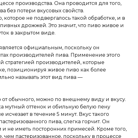
цессе производства. Она проводится для того,
а без потери вкусовых свойств.
, которое не подвергалось такой обработке, и в
пивных дрожжей. Это значит, что пиво живое и
уток в закрытом виде.
 является официальным, поскольку он
ентах производителей пива. Применение этого
й стратегией производителей, которые
ке, позиционируя живое пиво как более
ильно называть этот вид пива —
 от обычного, можно по внешнему виду и вкусу.
ка мутный оттенок и обильную белую пену
е исчезает в течение 5 минут. Вкус такого
пастеризованного пива, слегка горчит. Он
 и не иметь посторонних примесей. Кроме того,
е, чем пастеризованное, поскольку в процессе