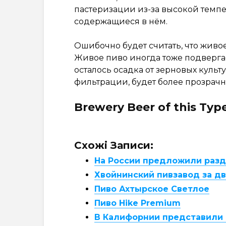
пастеризации из-за высокой темп
содержащиеся в нём.
Ошибочно будет считать, что живое
Живое пиво иногда тоже подвергае
осталось осадка от зерновых куль
фильтрации, будет более прозрачн
Brewery Beer of this Ty
Схожі Записи:
На России предложили разд
Хвойнинский пивзавод за дв
Пиво Ахтырское Светлое
Пиво Hike Premium
В Калифорнии представили 