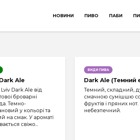
НОВИНИ
ПИВО
ПАБИ
ПИ
ВИДИ ПИВА
 Dark Ale
Dark Ale (Темний 
Lviv Dark Ale від
Темний, складний, д
ової броварні
смачною сумішшю сол
да. Темно-
фруктів і пряних нот.
новий у кольорі та
небезпечний.
й на смак. У ароматі
вається свіжо...