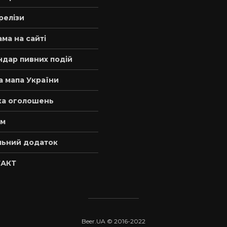
релізи
ма на сайті
ндар пивних подій
а мапа України
а оголошень
м
льний додаток
АКТ
Beer.UA © 2016-2022