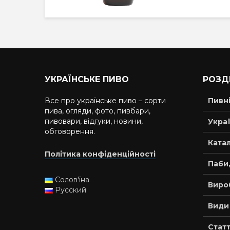
УКРАЇНСЬКЕ ПИВО
РОЗД
Все про українське пиво – сорти
Пивн
пива, огляди, фото, пивбари,
пивовари, відгуки, новини,
Украї
обговорення.
Катал
Політика конфіденційності
Паби,
Солов'їна
Виро
Русский
Види
Статт