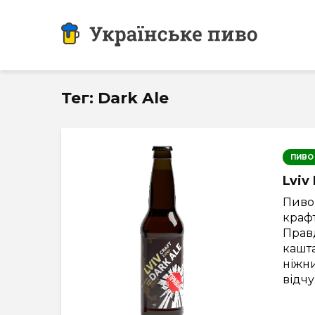
Тег: Dark Ale
ПИВО
Lviv
Пиво 
крафт
Прав
кашта
ніжни
відчу