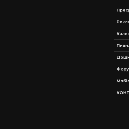
Прес
Рекла
Кале
Пивн
Дошк
Фору
Мобі
КОНТ