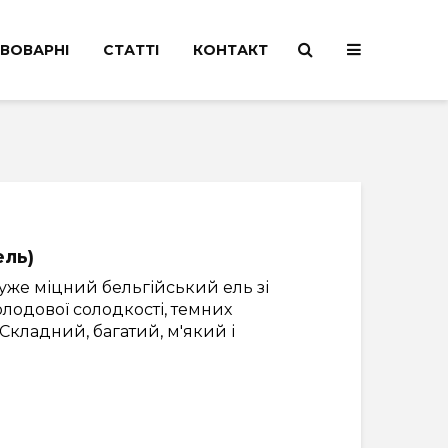
ВОВАРНІ
СТАТТІ
КОНТАКТ
ель)
уже міцний бельгійський ель зі
одової солодкості, темних
 Складний, багатий, м'який і