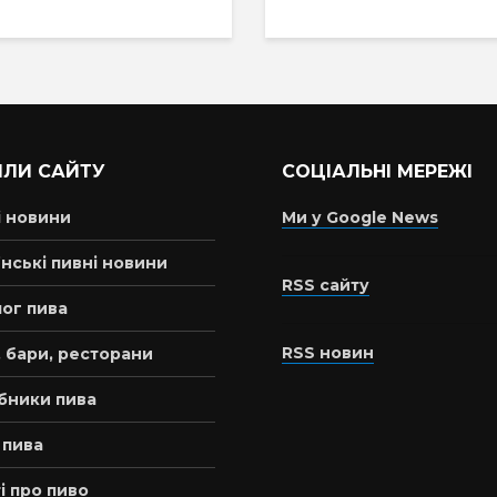
ІЛИ САЙТУ
СОЦІАЛЬНІ МЕРЕЖІ
і новини
Ми у Google News
нські пивні новини
RSS сайту
ог пива
RSS новин
 бари, ресторани
бники пива
 пива
і про пиво