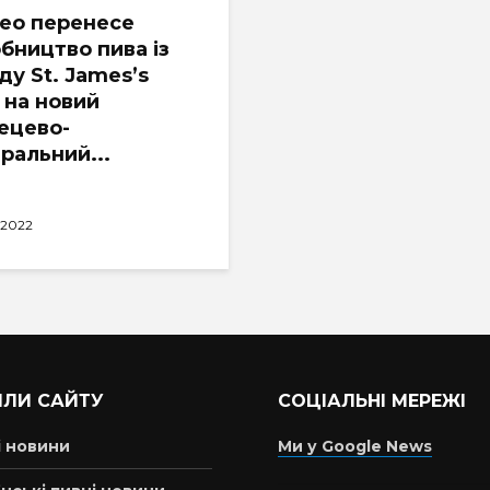
eo перенесе
бництво пива із
ду St. James’s
 на новий
ецево-
ральний...
.2022
ІЛИ САЙТУ
СОЦІАЛЬНІ МЕРЕЖІ
і новини
Ми у Google News