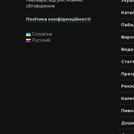
пивовари, відгуки, новини,
Украї
обговорення.
Катал
Політика конфіденційності
Паби,
Солов'їна
Виро
Русский
Види
Статт
Прес
Рекла
Кале
Пивн
Дошк