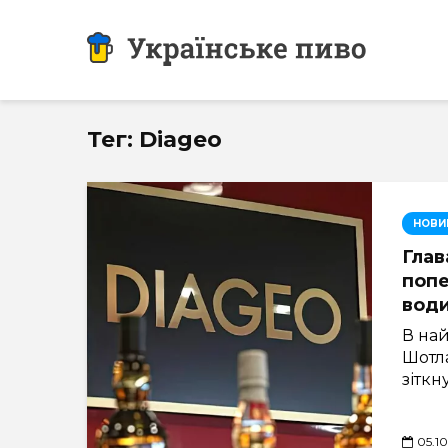
Тег: Diageo
НОВИ
Глав
попе
води
В най
Шотл
зіткн
05.1