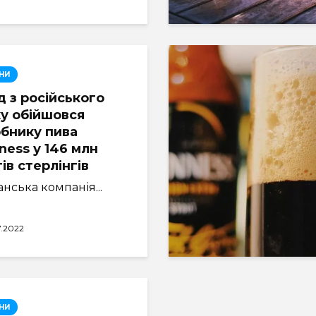
НИ
д з російського
у обійшовся
бнику пива
ness у 146 млн
ів стерлінгів
нська компанія...
7.2022
НИ