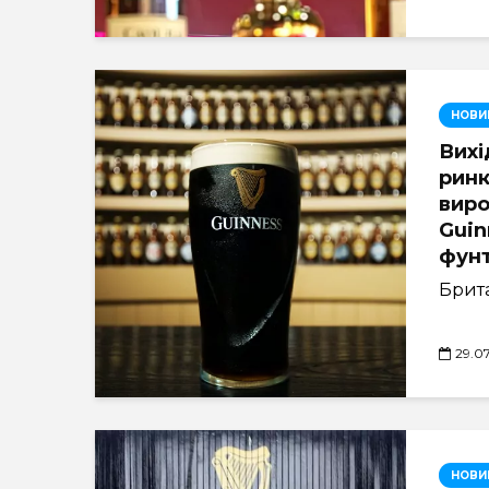
НОВИ
Вихі
ринк
виро
Guin
фунт
Брита
29.0
НОВИ