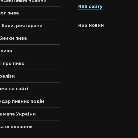
нські пивні новини
RSS сайту
ог пива
RSS новин
 бари, ресторани
бники пива
 пива
і про пиво
релізи
ма на сайті
ндар пивних подій
а мапа України
а оголошень