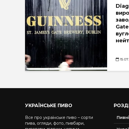
Diag
виро
заво
Gate
вугл
нейт
15.07
УКРАЇНСЬКЕ ПИВО
РОЗД
Все про українське пиво – сорти
Пивн
пива, огляди, фото, пивбари,