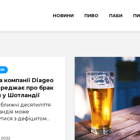
НОВИНИ
ПИВО
ПАБИ
ПИ
НИ
а компанії Diageo
реджає про брак
 у Шотландії
ближчі десятиліття
андія може
утися з дефіцитом...
0.2022