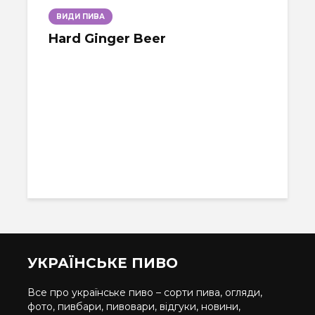
ВИДИ ПИВА
Hard Ginger Beer
УКРАЇНСЬКЕ ПИВО
Все про українське пиво – сорти пива, огляди,
фото, пивбари, пивовари, відгуки, новини,