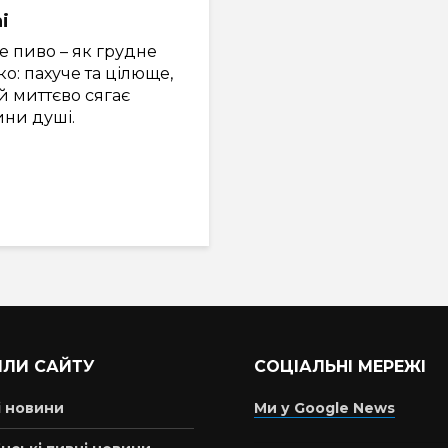
i
е пиво – як грудне
о: пахуче та цілюще,
й миттєво сягає
ини душі.
ІЛИ САЙТУ
СОЦІАЛЬНІ МЕРЕЖІ
і новини
Ми у Google News