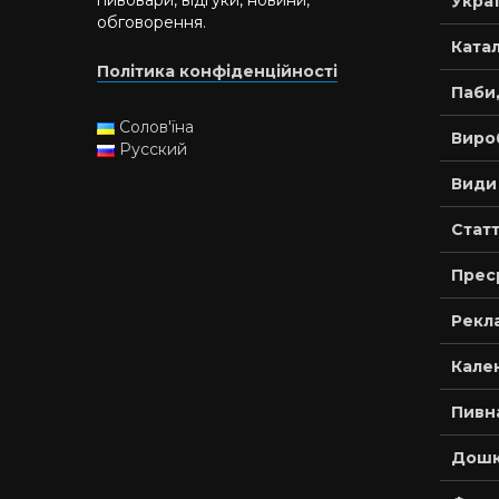
пивовари, відгуки, новини,
Украї
обговорення.
Катал
Політика конфіденційності
Паби,
Солов'їна
Виро
Русский
Види
Статт
Прес
Рекла
Кале
Пивн
Дошк