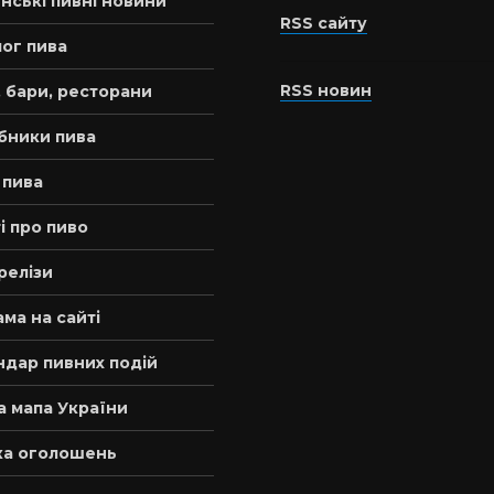
нські пивні новини
RSS сайту
ог пива
RSS новин
 бари, ресторани
бники пива
 пива
і про пиво
релізи
ма на сайті
ндар пивних подій
а мапа України
а оголошень