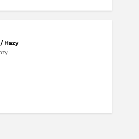
 / Hazy
azy