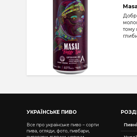
Masa
Добр
молок
тому 
глиб
УКРАЇНСЬКЕ ПИВО
РОЗД
Все про українське пиво – сорти
Пивн
пива, огляди, фото, пивбари,