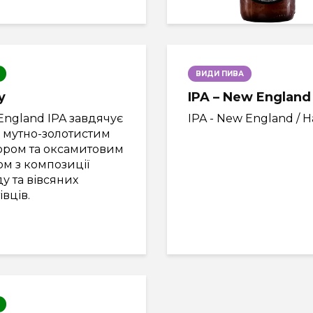
ВИДИ ПИВА
y
IPA – New England
England IPA завдячує
IPA - New England / H
м мутно-золотистим
ором та оксамитовим
м з композиції
у та вівсяних
івців.