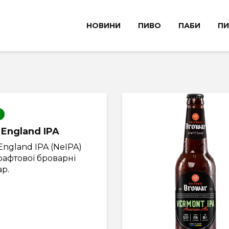
НОВИНИ
ПИВО
ПАБИ
ПИ
England IPA
ngland IPA (NeIPA)
рафтової броварні
р.