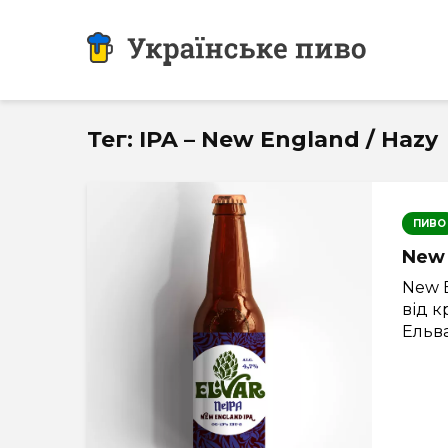
Тег: IPA – New England / Hazy
ПИВО
New 
New E
від к
Ельва