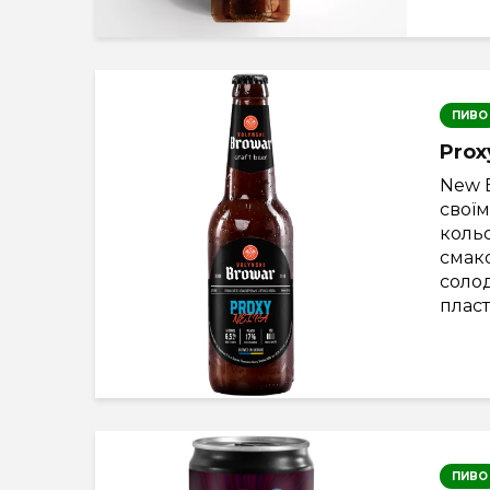
ПИВО
Prox
New 
свої
коль
смако
солод
пласт
ПИВО